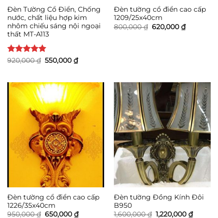
Đèn Tường Cổ Điển, Chống
Đèn tường cổ điển cao cấp
nước, chất liệu hợp kim
1209/25x40cm
nhôm chiếu sáng nội ngoại
Giá
Giá
800,000
₫
620,000
₫
gốc
hiện
thất MT-A113
là:
tại
800,000 ₫.
là:
620,000 ₫
Được xếp
Giá
Giá
920,000
₫
550,000
₫
gốc
hiện
hạng
5
5
là:
tại
sao
920,000 ₫.
là:
550,000 ₫.
Đèn tường cổ điển cao cấp
Đèn tường Đồng Kính Đôi
1226/35x40cm
B950
Giá
Giá
Giá
Giá
950,000
₫
650,000
₫
1,600,000
₫
1,220,000
₫