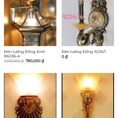
Đèn tường Đồng Kính
Đèn tường Đồng 9226/1
B6036-A
0
₫
Giá
Giá
1,100,000
₫
780,000
₫
gốc
hiện
là:
tại
1,100,000 ₫.
là:
780,000 ₫.