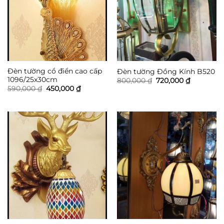
Đèn tường cổ điển cao cấp
Đèn tường Đồng Kính B520
1096/25x30cm
Giá
Giá
800,000
₫
720,000
₫
gốc
hiện
Giá
Giá
590,000
₫
450,000
₫
là:
tại
gốc
hiện
800,000 ₫.
là:
là:
tại
720,000 ₫
590,000 ₫.
là:
450,000 ₫.