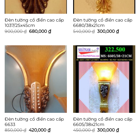
Đèn tường cổ điển cao cấp
Đèn tường cổ điển cao cấp
1037/25x45cm
6680/38x21cm
Giá
Giá
Giá
Giá
900,000
₫
680,000
₫
540,000
₫
300,000
₫
gốc
hiện
gốc
hiện
là:
tại
là:
tại
900,000 ₫.
là:
540,000 ₫.
là:
680,000 ₫.
300,000 ₫
Đèn tường cổ điển cao cấp
Đèn tường cổ điển cao cấp
6633
6605/38x21cm
Giá
Giá
Giá
Giá
850,000
₫
420,000
₫
450,000
₫
300,000
₫
gốc
hiện
gốc
hiện
là:
tại
là:
tại