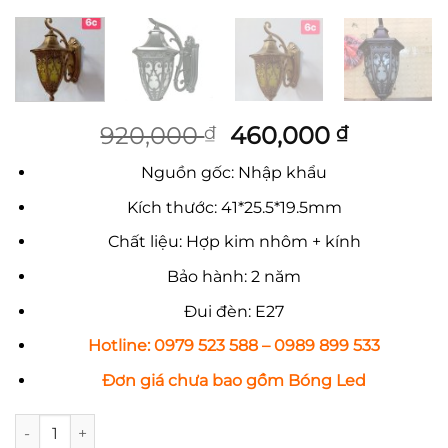
Giá
Giá
920,000
460,000
₫
₫
gốc
hiện
Nguồn gốc: Nhập khẩu
là:
tại
920,000 ₫.
là:
Kích thước: 41*25.5*19.5mm
460,000
Chất liệu: Hợp kim nhôm + kính
Bảo hành: 2 năm
Đui đèn: E27
Hotline: 0979 523 588 – 0989 899 533
Đơn giá chưa bao gồm Bóng Led
Đèn Tường Cổ Điển, Chống nước, chất liệu hợp kim nhôm chiế