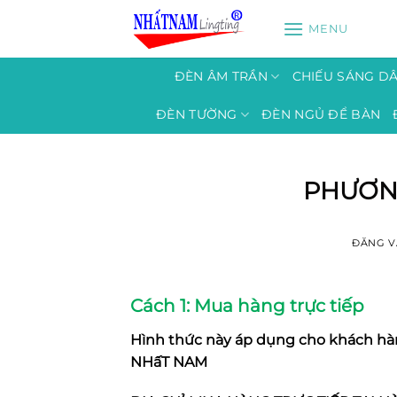
Bỏ
MENU
qua
nội
dung
ĐÈN ÂM TRẦN
CHIẾU SÁNG D
ĐÈN TƯỜNG
ĐÈN NGỦ ĐỂ BÀN
PHƯƠN
ĐĂNG 
Cách 1: Mua hàng trực tiếp
Hình thức này áp dụng cho khách h
NHấT NAM