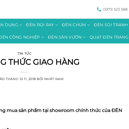
0979 523 588
ÂN DỤNG
ĐÈN RỌI RAY
ĐÈN CHÙM
ĐÈN SOI TRAN
ĐÈN CÔNG NGHIỆP
ĐÈN SÂN VƯỜN
QUẠT ĐÈN TRANG 
TIN TỨC
G THỨC GIAO HÀNG
VÀO
THÁNG 10 11, 2018
BỞI
NHẤT NAM
àng mua sản phẩm tại showroom chính thức của ĐÈN