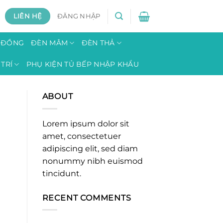
LIÊN HỆ
ĐĂNG NHẬP
H ĐỒNG
ĐÈN MÂM
ĐÈN THẢ
TRÍ
PHỤ KIỆN TỦ BẾP NHẬP KHẨU
ABOUT
Lorem ipsum dolor sit
amet, consectetuer
adipiscing elit, sed diam
nonummy nibh euismod
tincidunt.
RECENT COMMENTS