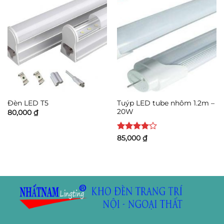
Tuýp LED tube nhôm 1.2m –
Đèn LED T5
20W
80,000
₫
Được
85,000
₫
xếp hạng
4
5 sao