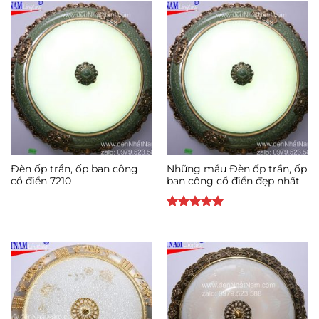
Đèn ốp trần, ốp ban công
Những mẫu Đèn ốp trần, ốp
cổ điển 7210
ban công cổ điển đẹp nhất
Được xếp
hạng
5
5
sao