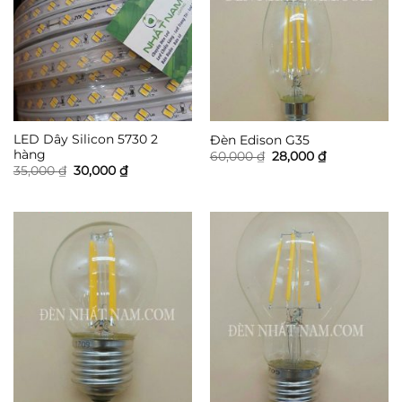
LED Dây Silicon 5730 2
Đèn Edison G35
hàng
Giá
Giá
60,000
₫
28,000
₫
gốc
hiện
Giá
Giá
35,000
₫
30,000
₫
là:
tại
gốc
hiện
60,000 ₫.
là:
là:
tại
28,000 ₫.
35,000 ₫.
là:
30,000 ₫.