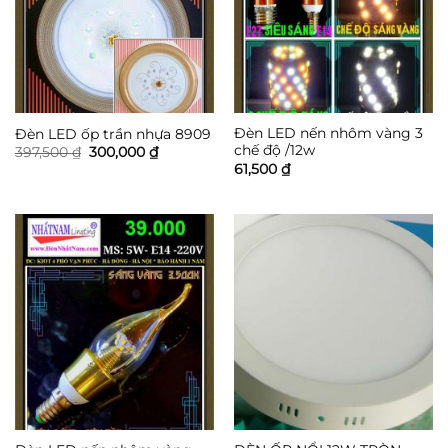
Đèn LED nến nhôm vàng 3
Đèn LED ốp trần nhựa 8909
chế độ /12w
Giá
Giá
397,500
₫
300,000
₫
gốc
hiện
61,500
₫
là:
tại
397,500 ₫.
là:
300,000 ₫.