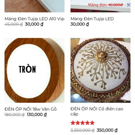
Máng Đèn Tuýp LED A10 Vip
Máng Đèn Tuýp LED
Giá
Giá
45,000
₫
30,000
₫
30,000
₫
gốc
hiện
là:
tại
45,000 ₫.
là:
30,000 ₫.
ĐÈN ỐP NỔI Cổ điển cao
ĐÈN ỐP NỔI 18w Vân Gỗ
cấp
Giá
Giá
180,000
₫
130,000
₫
gốc
hiện
là:
tại
180,000 ₫.
là:
Được xếp
Giá
Giá
130,000 ₫.
3,350,000
₫
350,000
₫
gốc
hiện
hạng
5
5