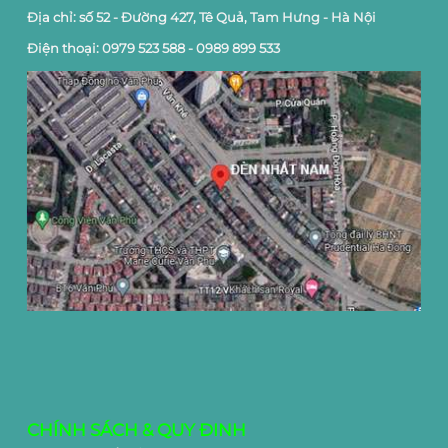
Địa chỉ: số 52 - Đường 427, Tê Quả, Tam Hưng - Hà Nội
Điện thoại: 0979 523 588 - 0989 899 533
CHÍNH SÁCH & QUY ĐINH