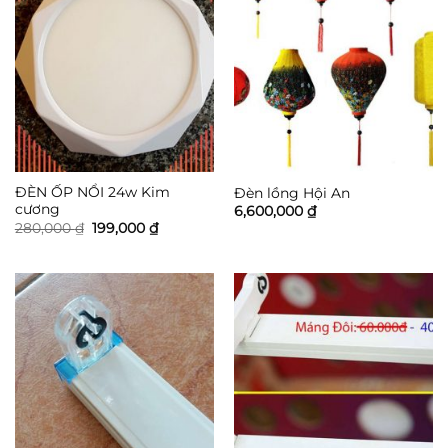
ĐÈN ỐP NỔI 24w Kim
Đèn lồng Hội An
cương
6,600,000
₫
Giá
Giá
280,000
₫
199,000
₫
gốc
hiện
là:
tại
280,000 ₫.
là:
199,000 ₫.