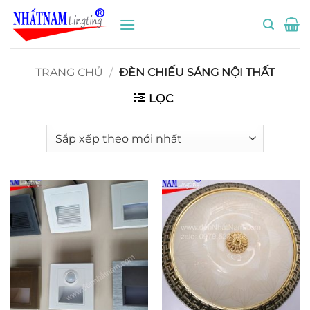
Bỏ
qua
nội
dung
TRANG CHỦ
/
ĐÈN CHIẾU SÁNG NỘI THẤT
LỌC