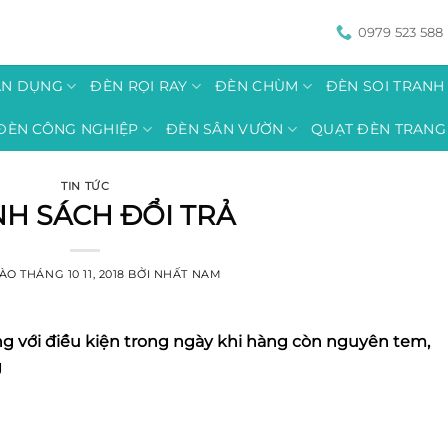
0979 523 588
ÂN DỤNG
ĐÈN RỌI RAY
ĐÈN CHÙM
ĐÈN SOI TRAN
ĐÈN CÔNG NGHIỆP
ĐÈN SÂN VƯỜN
QUẠT ĐÈN TRANG 
TIN TỨC
NH SÁCH ĐỔI TRẢ
VÀO
THÁNG 10 11, 2018
BỞI
NHẤT NAM
àng với điều kiện trong ngày khi hàng còn nguyên tem,
g