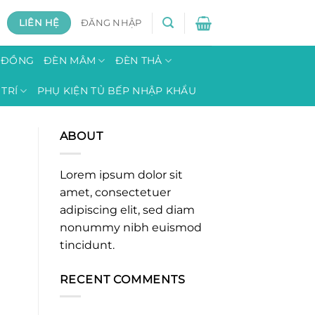
LIÊN HỆ
ĐĂNG NHẬP
H ĐỒNG
ĐÈN MÂM
ĐÈN THẢ
TRÍ
PHỤ KIỆN TỦ BẾP NHẬP KHẨU
ABOUT
Lorem ipsum dolor sit
amet, consectetuer
adipiscing elit, sed diam
nonummy nibh euismod
tincidunt.
RECENT COMMENTS