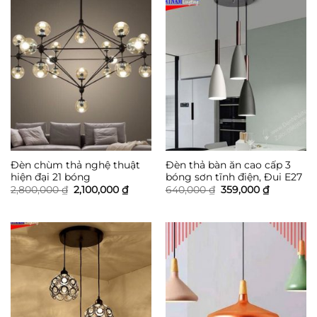
5,900
Đèn chùm thả nghệ thuật
Đèn thả bàn ăn cao cấp 3
hiện đại 21 bóng
bóng sơn tĩnh điện, Đui E27
Giá
Giá
Giá
Giá
2,800,000
₫
2,100,000
₫
640,000
₫
359,000
₫
gốc
hiện
gốc
hiện
là:
tại
là:
tại
2,800,000 ₫.
là:
640,000 ₫.
là:
2,100,000 ₫.
359,000 ₫