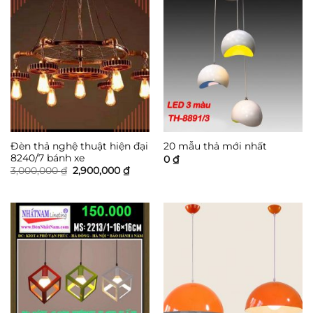
Đèn thả nghệ thuật hiện đại
20 mẫu thả mới nhất
8240/7 bánh xe
0
₫
Giá
Giá
3,000,000
₫
2,900,000
₫
gốc
hiện
là:
tại
3,000,000 ₫.
là:
2,900,000 ₫.