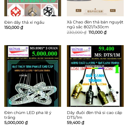
Xả Chao đèn thả bán nguyệt
Đèn dây thả xí ngầu
ngũ sắc 8021/1x30cm
150,000
₫
Giá
Giá
230,000
₫
110,000
₫
gốc
hiện
là:
tại
230,000 ₫.
là:
110,000 ₫.
Đèn chùm LED pha lê ý
Dây đuôi đèn thả si cao cấp
trắng
DTS/1m
5,000,000
₫
59,400
₫