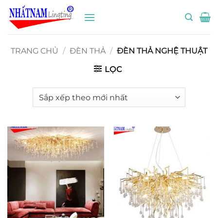
Bỏ
qua
nội
dung
TRANG CHỦ
/
ĐÈN THẢ
/
ĐÈN THẢ NGHỆ THUẬT
LỌC