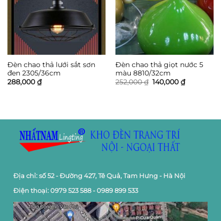
Đèn chao thả lưới sắt sơn
Đèn chao thả giọt nước 5
đen 2305/36cm
màu 8810/32cm
Giá
Giá
288,000
₫
252,000
₫
140,000
₫
gốc
hiện
là:
tại
252,000 ₫.
là:
140,000 ₫.
Địa chỉ: số 52 - Đường 427, Tê Quả, Tam Hưng - Hà Nội
Điện thoại: 0979 523 588 - 0989 899 533