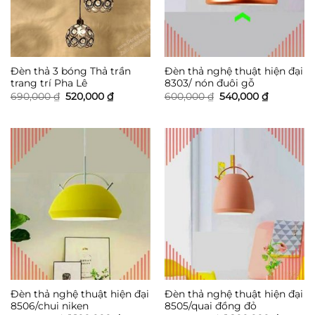
Đèn thả 3 bóng Thả trần
Đèn thả nghệ thuật hiện đại
trang trí Pha Lê
8303/ nón đuôi gỗ
Giá
Giá
Giá
Giá
690,000
₫
520,000
₫
600,000
₫
540,000
₫
gốc
hiện
gốc
hiện
là:
tại
là:
tại
690,000 ₫.
là:
600,000 ₫.
là:
520,000 ₫.
540,000 ₫
Đèn thả nghệ thuật hiện đại
Đèn thả nghệ thuật hiện đại
8506/chui niken
8505/quai đồng đỏ