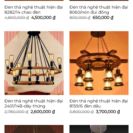
Đèn thả nghệ thuật hiện đại
Đèn thả nghệ thuật hiện đại
8282/14 chao đèn
8060/nón đui đồng
Giá
Giá
Giá
Giá
4,800,000
₫
4,500,000
₫
800,000
₫
650,000
₫
gốc
hiện
gốc
hiện
là:
tại
là:
tại
4,800,000 ₫.
là:
800,000 ₫.
là:
4,500,000 ₫.
650,000 ₫
Đèn thả nghệ thuật hiện đại
Đèn thả nghệ thuật hiện đại
2401/14B-dây thừng
8159/6 đèn dầu
Giá
Giá
Giá
Giá
2,780,000
₫
2,600,000
₫
3,800,000
₫
3,700,000
₫
gốc
hiện
gốc
hiện
là:
tại
là:
tại
2,780,000 ₫.
là:
3,800,000 ₫.
là:
2,600,000 ₫.
3,700,