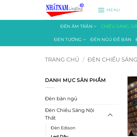
Bỏ
MENU
qua
nội
dung
ĐÈN ÂM TRẦN
CHIẾU SÁNG D
ĐÈN TƯỜNG
ĐÈN NGỦ ĐỂ BÀN
TRANG CHỦ
/
ĐÈN CHIẾU SÁNG
DANH MỤC SẢN PHẨM
Đèn bàn ngủ
Đèn Chiếu Sáng Nội
Thất
Đèn Edison
Led Dây