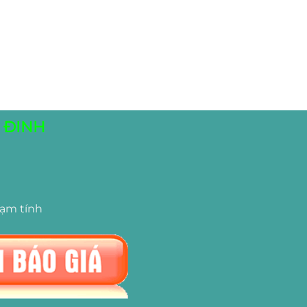
 ĐINH
tạm tính