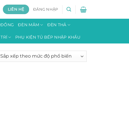
LIÊN HỆ
ĐĂNG NHẬP
H ĐỒNG
ĐÈN MÂM
ĐÈN THẢ
TRÍ
PHỤ KIỆN TỦ BẾP NHẬP KHẨU
o
c
n