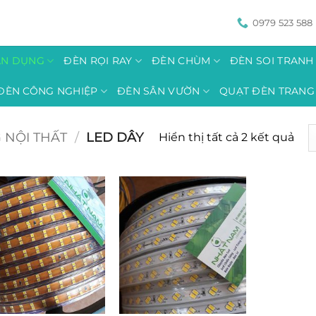
0979 523 588
ÂN DỤNG
ĐÈN RỌI RAY
ĐÈN CHÙM
ĐÈN SOI TRAN
ĐÈN CÔNG NGHIỆP
ĐÈN SÂN VƯỜN
QUẠT ĐÈN TRANG 
 NỘI THẤT
/
LED DÂY
Đã
Hiển thị tất cả 2 kết quả
sắp
xếp
the
mứ
độ
phổ
biế