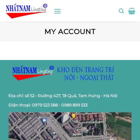
Bỏ
qua
nội
dung
MY ACCOUNT
Địa chỉ: số 52 - Đường 427, Tê Quả, Tam Hưng - Hà Nội
Điện thoại: 0979 523 588 - 0989 899 533