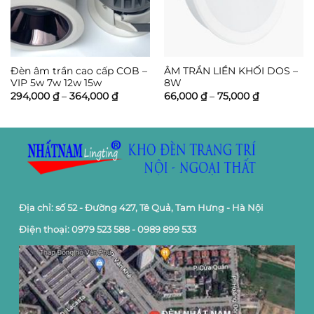
Đèn âm trần cao cấp COB –
ÂM TRẦN LIỀN KHỐI DOS –
VIP 5w 7w 12w 15w
8W
Khoảng
Khoảng
294,000
₫
–
364,000
₫
66,000
₫
–
75,000
₫
giá:
giá:
từ
từ
294,000 ₫
66,000 ₫
đến
đến
364,000 ₫
75,000 ₫
Địa chỉ: số 52 - Đường 427, Tê Quả, Tam Hưng - Hà Nội
Điện thoại: 0979 523 588 - 0989 899 533