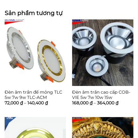
Sản phẩm tương tự
Đèn âm trần đế mỏng TLC
Đèn âm trần cao cấp COB-
5w 7w 9w TLC-ACM
VIE 5w 7w 10w 15w
Khoảng
Khoảng
72,000
₫
–
140,400
₫
168,000
₫
–
364,000
₫
giá:
giá:
từ
từ
72,000 ₫
168,000 
đến
đến
140,400 ₫
364,000 