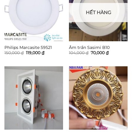
HẾT HÀNG
Philips Marcasite 59521
Âm trần Sasimi B10
Giá
Giá
Giá
Giá
150,000
₫
119,000
₫
104,000
₫
70,000
₫
gốc
hiện
gốc
hiện
là:
tại
là:
tại
150,000 ₫.
là:
104,000 ₫.
là:
119,000 ₫.
70,000 ₫.