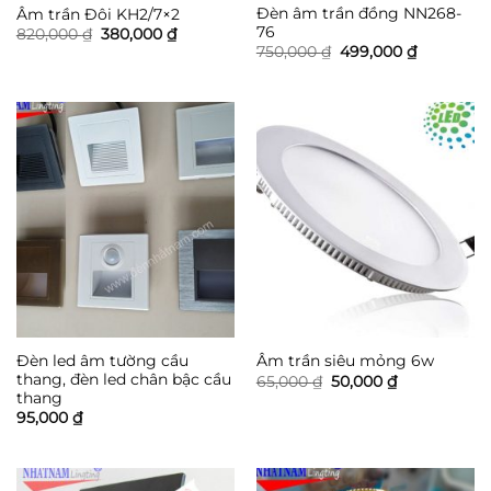
Đèn âm trần đồng NN268-
Âm trần Đôi KH2/7×2
76
Giá
Giá
820,000
₫
380,000
₫
gốc
hiện
Giá
Giá
750,000
₫
499,000
₫
là:
tại
gốc
hiện
820,000 ₫.
là:
là:
tại
380,000 ₫.
750,000 ₫.
là:
499,000 ₫
Đèn led âm tường cầu
Âm trần siêu mỏng 6w
thang, đèn led chân bậc cầu
Giá
Giá
65,000
₫
50,000
₫
gốc
hiện
thang
là:
tại
95,000
₫
65,000 ₫.
là:
50,000 ₫.