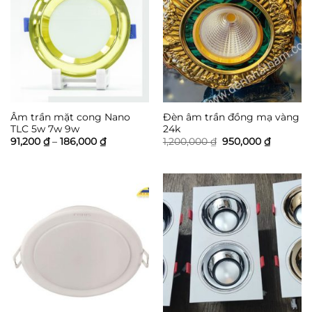
Âm trần mặt cong Nano
Đèn âm trần đồng mạ vàng
TLC 5w 7w 9w
24k
Khoảng
Giá
Giá
91,200
₫
–
186,000
₫
1,200,000
₫
950,000
₫
giá:
gốc
hiện
từ
là:
tại
91,200 ₫
1,200,000 ₫.
là:
đến
950,000 
186,000 ₫