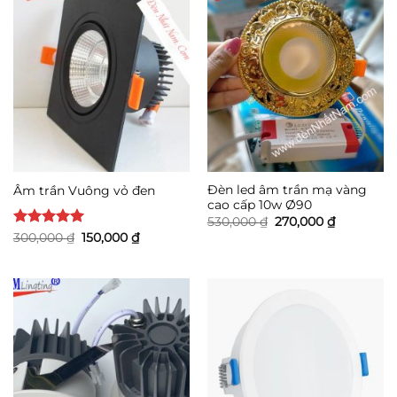
Đèn led âm trần mạ vàng
Âm trần Vuông vỏ đen
cao cấp 10w Ø90
Giá
Giá
530,000
₫
270,000
₫
gốc
hiện
Được xếp
Giá
Giá
300,000
₫
150,000
₫
là:
tại
gốc
hiện
hạng
5
5
530,000 ₫.
là:
là:
tại
sao
270,000 ₫.
300,000 ₫.
là:
150,000 ₫.