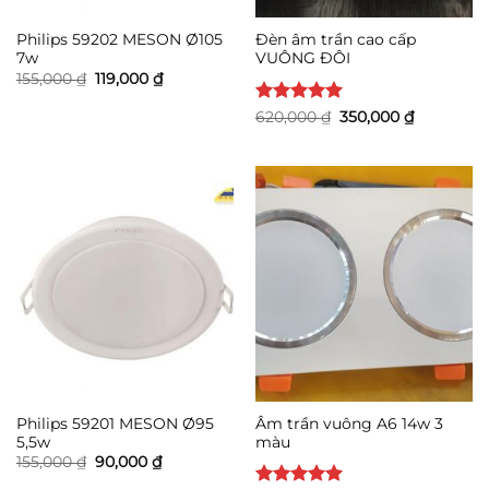
Philips 59202 MESON Ø105
Đèn âm trần cao cấp
7w
VUÔNG ĐÔI
Giá
Giá
155,000
₫
119,000
₫
gốc
hiện
là:
tại
Được xếp
Giá
Giá
620,000
₫
350,000
₫
155,000 ₫.
là:
gốc
hiện
hạng
5
5
119,000 ₫.
là:
tại
sao
620,000 ₫.
là:
350,000 ₫
Philips 59201 MESON Ø95
Âm trần vuông A6 14w 3
5,5w
màu
Giá
Giá
155,000
₫
90,000
₫
gốc
hiện