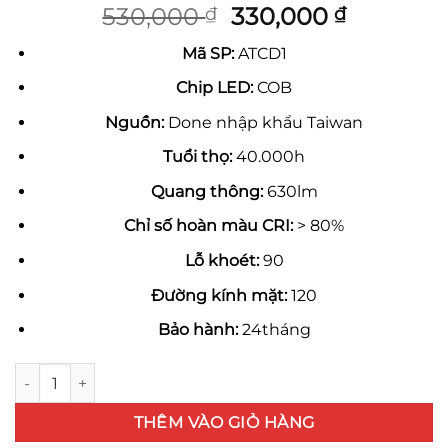
Giá
Giá
530,000
330,000
₫
₫
gốc
hiện
Mã SP:
ATCD1
là:
tại
530,000 ₫.
là:
Chip LED:
COB
330,000 
Nguồn:
Done nhập khẩu Taiwan
Tuổi thọ:
40.000h
Quang thông:
630lm
Chỉ số hoàn màu CRI:
> 80%
Lỗ khoét:
90
Đường kính mặt:
120
Bảo hành:
24tháng
Đèn led âm trần Cổ điển Ø90 số lượng
THÊM VÀO GIỎ HÀNG