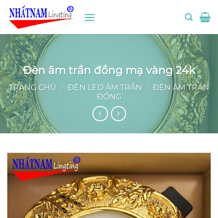
Bỏ
qua
nội
dung
Đèn âm trần đồng mạ vàng 24k
TRANG CHỦ
/
ĐÈN LED ÂM TRẦN
/
ĐÈN ÂM TRẦN
ĐỒNG