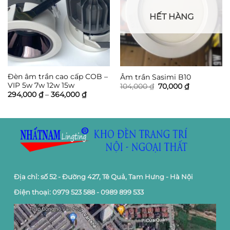
HẾT HÀNG
Đèn âm trần cao cấp COB –
Âm trần Sasimi B10
VIP 5w 7w 12w 15w
Giá
Giá
104,000
₫
70,000
₫
gốc
hiện
Khoảng
294,000
₫
–
364,000
₫
là:
tại
giá:
104,000 ₫.
là:
từ
70,000 ₫.
294,000 ₫
đến
364,000 ₫
Địa chỉ: số 52 - Đường 427, Tê Quả, Tam Hưng - Hà Nội
Điện thoại: 0979 523 588 - 0989 899 533