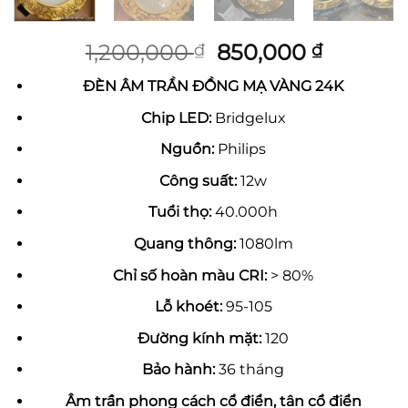
Giá
Giá
1,200,000
850,000
₫
₫
gốc
hiện
ĐÈN ÂM TRẦN ĐỒNG MẠ VÀNG 24K
là:
tại
1,200,000 ₫.
là:
Chip LED:
Bridgelux
850,000
Nguồn:
Philips
Công suất:
12w
Tuổi thọ:
40.000h
Quang thông:
1080lm
Chỉ số hoàn màu CRI:
> 80%
Lỗ khoét:
95-105
Đường kính mặt:
120
Bảo hành:
36 tháng
Âm trần phong cách cổ điển, tân cổ điển