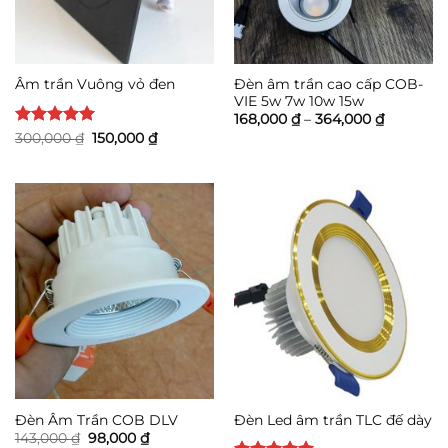
Đèn âm trần cao cấp COB-
Âm trần Vuông vỏ đen
VIE 5w 7w 10w 15w
Khoảng
168,000
₫
–
364,000
₫
giá:
Được xếp
Giá
Giá
300,000
₫
150,000
₫
từ
gốc
hiện
hạng
5
5
168,000 
là:
tại
sao
đến
300,000 ₫.
là:
364,000 
150,000 ₫.
Đèn Âm Trần COB DLV
Đèn Led âm trần TLC đế dày
Giá
Giá
143,000
₫
98,000
₫