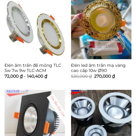
Đèn âm trần đế mỏng TLC
Đèn led âm trần mạ vàng
5w 7w 9w TLC-ACM
cao cấp 10w Ø90
Khoảng
Giá
Giá
72,000
₫
–
140,400
₫
530,000
₫
270,000
₫
giá:
gốc
hiện
từ
là:
tại
72,000 ₫
530,000 ₫.
là:
đến
270,000 ₫.
140,400 ₫