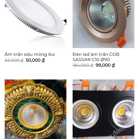
Đèn led âm trần COB
Âm trần siêu mỏng 6w
SASSIMI C10 Ø90
Giá
Giá
65,000
₫
50,000
₫
gốc
hiện
Giá
Giá
184,000
₫
99,000
₫
là:
tại
gốc
hiện
65,000 ₫.
là:
là:
tại
50,000 ₫.
184,000 ₫.
là:
99,000 ₫.