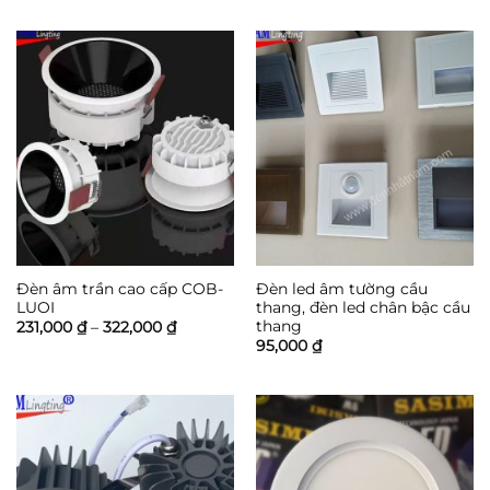
từ
sao
72,000 ₫
đến
228,000 ₫
Đèn âm trần cao cấp COB-
Đèn led âm tường cầu
LUOI
thang, đèn led chân bậc cầu
thang
Khoảng
231,000
₫
–
322,000
₫
giá:
95,000
₫
từ
231,000 ₫
đến
322,000 ₫