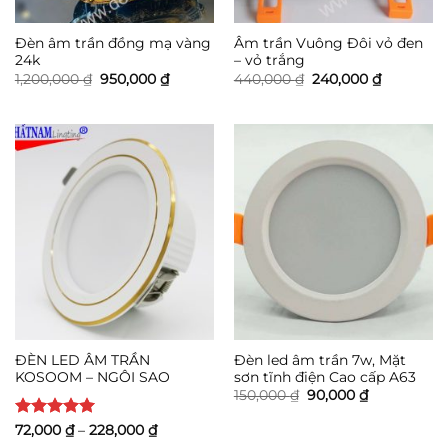
Đèn âm trần đồng mạ vàng
Âm trần Vuông Đôi vỏ đen
24k
– vỏ trắng
Giá
Giá
Giá
Giá
1,200,000
₫
950,000
₫
440,000
₫
240,000
₫
gốc
hiện
gốc
hiện
là:
tại
là:
tại
1,200,000 ₫.
là:
440,000 ₫.
là:
950,000 ₫.
240,000 ₫
ĐÈN LED ÂM TRẦN
Đèn led âm trần 7w, Mặt
KOSOOM – NGÔI SAO
sơn tĩnh điện Cao cấp A63
Giá
Giá
150,000
₫
90,000
₫
gốc
hiện
là:
tại
Được xếp
Khoảng
72,000
₫
–
228,000
₫
150,000 ₫.
là:
giá:
hạng
5
5
90,000 ₫.