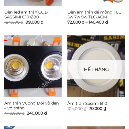
Đèn led âm trần COB
Đèn âm trần đế mỏng TLC
SASSIMI C10 Ø90
5w 7w 9w TLC-ACM
Giá
Giá
Khoảng
184,000
₫
99,000
₫
72,000
₫
–
140,400
₫
gốc
hiện
giá:
là:
tại
từ
184,000 ₫.
là:
72,000 ₫
99,000 ₫.
đến
140,400 ₫
HẾT HÀNG
Âm trần Vuông Đôi vỏ đen
Âm trần Sasimi B10
– vỏ trắng
Giá
Giá
104,000
₫
70,000
₫
gốc
hiện
Giá
Giá
440,000
₫
240,000
₫
là:
tại
gốc
hiện
104,000 ₫.
là:
là:
tại
70,000 ₫.
440,000 ₫.
là:
240,000 ₫.