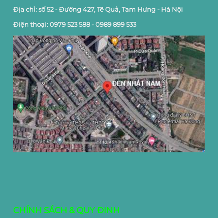
Địa chỉ: số 52 - Đường 427, Tê Quả, Tam Hưng - Hà Nội
Điện thoại: 0979 523 588 - 0989 899 533
CHÍNH SÁCH & QUY ĐINH