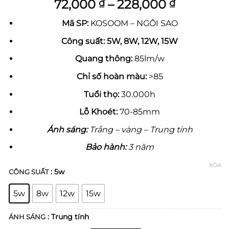
5
1
trên 5
Khoảng
72,000
–
228,000
₫
₫
dựa trên
giá:
đánh giá
Mã SP:
KOSOOM – NGÔI SAO
từ
72,000 ₫
Công suất:
5W, 8W, 12W, 15W
đến
Quang thông:
85lm/w
228,000 
Chỉ số hoàn màu:
>85
Tuổi thọ:
30.000h
Lỗ Khoét:
70-85mm
Ánh sáng:
Trắng – vàng – Trung tính
Bảo hành:
3 năm
XÓA
: 5w
CÔNG SUẤT
5w
8w
12w
15w
: Trung tính
ÁNH SÁNG