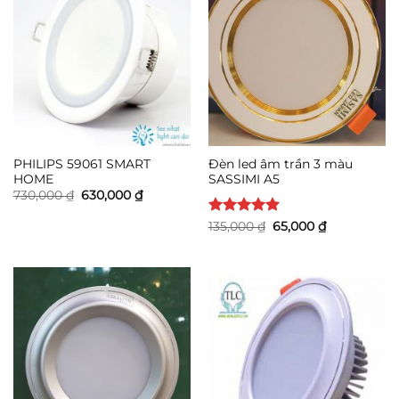
PHILIPS 59061 SMART
Đèn led âm trần 3 màu
HOME
SASSIMI A5
Giá
Giá
730,000
₫
630,000
₫
gốc
hiện
là:
tại
Được xếp
Giá
Giá
135,000
₫
65,000
₫
730,000 ₫.
là:
gốc
hiện
hạng
5
5
630,000 ₫.
là:
tại
sao
135,000 ₫.
là:
65,000 ₫.