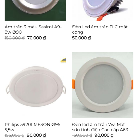
Âm trần 3 màu Sasimi A9-
Đèn Led âm trần TLC mặt
8w Ø90
cong
Giá
Giá
150,000
₫
70,000
₫
50,000
₫
gốc
hiện
là:
tại
150,000 ₫.
là:
70,000 ₫.
Philips 59201 MESON Ø95
Đèn led âm trần 7w, Mặt
5,5w
sơn tĩnh điện Cao cấp A63
Giá
Giá
Giá
Giá
155,000
₫
90,000
₫
150,000
₫
90,000
₫