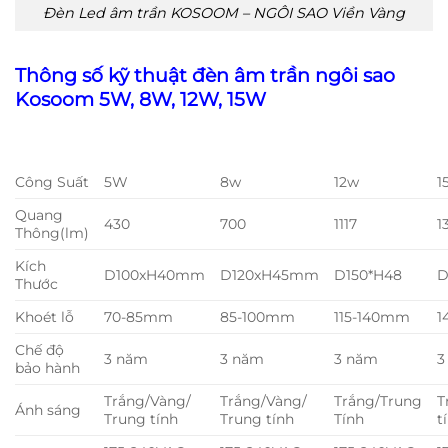
Đèn Led âm trần KOSOOM – NGÔI SAO Viền Vàng
Thông số kỹ thuật đèn âm trần ngôi sao
Kosoom 5W, 8W, 12W, 15W
Công Suất
5W
8w
12w
1
Quang
430
700
1117
1
Thông(lm)
Kích
D100xH40mm
D120xH45mm
D150*H48
D
Thước
Khoét lỗ
70-85mm
85-100mm
115-140mm
1
Chế độ
3 năm
3 năm
3 năm
3
bảo hành
Trắng/Vàng/
Trắng/Vàng/
Trắng/Trung
T
Ánh sáng
Trung tính
Trung tính
Tính
t