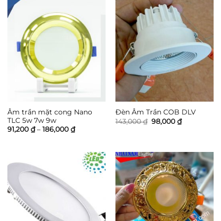
Âm trần mặt cong Nano
Đèn Âm Trần COB DLV
TLC 5w 7w 9w
Giá
Giá
143,000
₫
98,000
₫
gốc
hiện
Khoảng
91,200
₫
–
186,000
₫
là:
tại
giá:
143,000 ₫.
là:
từ
98,000 ₫.
91,200 ₫
đến
186,000 ₫