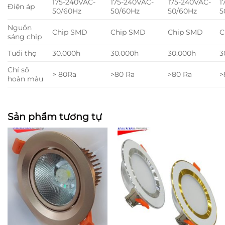
175-240VAC-
175-240VAC-
175-240VAC-
1
Điện áp
50/60Hz
50/60Hz
50/60Hz
5
Nguồn
Chip SMD
Chip SMD
Chip SMD
C
sáng chip
Tuổi thọ
30.000h
30.000h
30.000h
3
Chỉ số
> 80Ra
>80 Ra
>80 Ra
>
hoàn màu
Sản phẩm tương tự