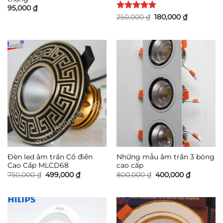
95,000
₫
Được xếp
Giá
Giá
250,000
₫
180,000
₫
gốc
hiện
hạng
5
5
là:
tại
sao
250,000 ₫.
là:
180,000 ₫.
Đèn led âm trần Cổ điển
Những mẫu âm trần 3 bóng
Cao Cấp MLCD68
cao cấp
Giá
Giá
Giá
Giá
750,000
₫
499,000
₫
800,000
₫
400,000
₫
gốc
hiện
gốc
hiện
là:
tại
là:
tại
750,000 ₫.
là:
800,000 ₫.
là:
499,000 ₫.
400,000 ₫