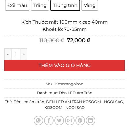
Đổi màu
Trắng
Trung tính
Vàng
Kích Thước: mặt 100mm x cao 40mm
Khoét lỗ: 70-85mm
Giá
Giá
110,000
72,000
₫
₫
gốc
hiện
là:
tại
ĐÈN LED ÂM TRẦN KOSOOM - NGÔI SAO số lượng
110,000 ₫.
là:
72,000 ₫.
THÊM VÀO GIỎ HÀNG
SKU:
Kosomngoisao
Danh mục:
Đèn LED Âm Trần
Thẻ:
Đèn led âm trần
,
ĐÈN LED ÂM TRẦN KOSOOM - NGÔI SAO
,
KOSOOM - NGÔI SAO