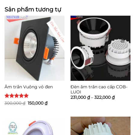
Sản phẩm tương tự
Đèn âm trần cao cấp COB-
Âm trần Vuông vỏ đen
LUOI
Khoảng
231,000
₫
–
322,000
₫
giá:
Được xếp
Giá
Giá
300,000
₫
150,000
₫
từ
gốc
hiện
hạng
5
5
231,000 ₫
là:
tại
sao
đến
300,000 ₫.
là:
322,000 ₫
150,000 ₫.