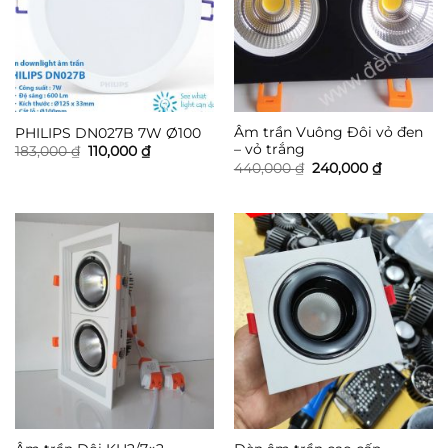
Âm trần Vuông Đôi vỏ đen
PHILIPS DN027B 7W Ø100
– vỏ trắng
Giá
Giá
183,000
₫
110,000
₫
gốc
hiện
Giá
Giá
440,000
₫
240,000
₫
là:
tại
gốc
hiện
183,000 ₫.
là:
là:
tại
110,000 ₫.
440,000 ₫.
là:
240,000 ₫