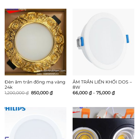
từ
từ
96,000 ₫
294,000 
đến
đến
170,400 ₫
364,000 
Đèn âm trần đồng mạ vàng
ÂM TRẦN LIỀN KHỐI DOS –
24k
8W
Giá
Giá
Khoảng
1,200,000
₫
850,000
₫
66,000
₫
–
75,000
₫
gốc
hiện
giá:
là:
tại
từ
1,200,000 ₫.
là:
66,000 ₫
850,000 ₫.
đến
75,000 ₫