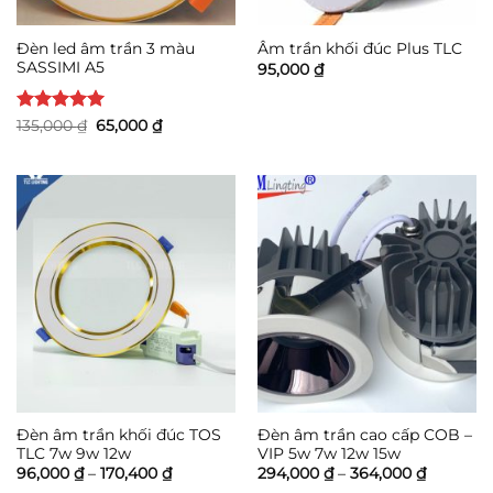
Đèn led âm trần 3 màu
Âm trần khối đúc Plus TLC
SASSIMI A5
95,000
₫
Được xếp
Giá
Giá
135,000
₫
65,000
₫
gốc
hiện
hạng
5
5
là:
tại
sao
135,000 ₫.
là:
65,000 ₫.
Đèn âm trần khối đúc TOS
Đèn âm trần cao cấp COB –
TLC 7w 9w 12w
VIP 5w 7w 12w 15w
Khoảng
Khoảng
96,000
₫
–
170,400
₫
294,000
₫
–
364,000
₫
giá:
giá: