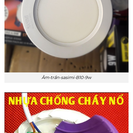
Âm-trần-sasimi-B10-9w