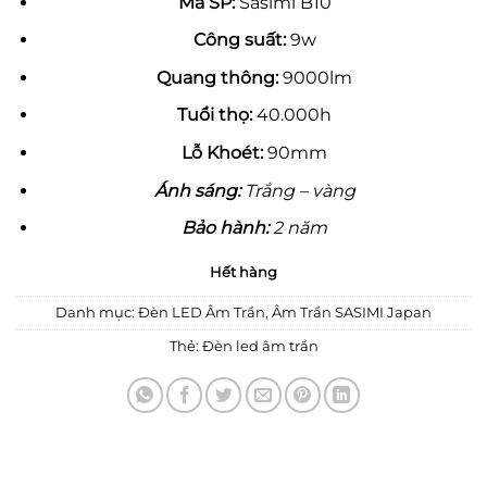
Mã SP:
Sasimi B10
là:
tại
104,000 ₫.
là:
Công suất:
9w
70,000 ₫.
Quang thông:
9000lm
Tuổi thọ:
40.000h
Lỗ Khoét:
90mm
Ánh sáng:
Trắng – vàng
Bảo hành:
2 năm
Hết hàng
Danh mục:
Đèn LED Âm Trần
,
Âm Trần SASIMI Japan
Thẻ:
Đèn led âm trần