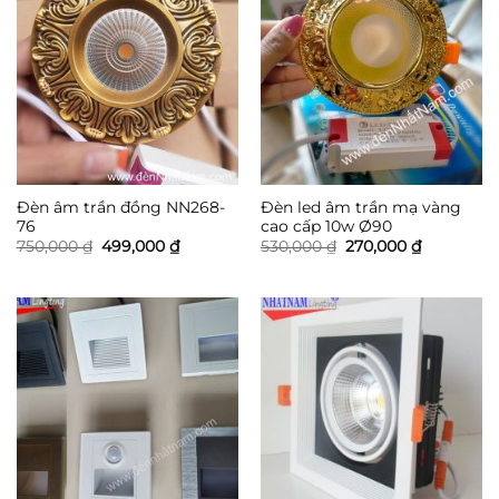
Đèn âm trần đồng NN268-
Đèn led âm trần mạ vàng
76
cao cấp 10w Ø90
Giá
Giá
Giá
Giá
750,000
₫
499,000
₫
530,000
₫
270,000
₫
gốc
hiện
gốc
hiện
là:
tại
là:
tại
750,000 ₫.
là:
530,000 ₫.
là:
499,000 ₫.
270,000 ₫.