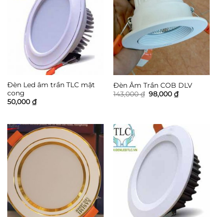
Đèn Led âm trần TLC mặt
Đèn Âm Trần COB DLV
cong
Giá
Giá
143,000
₫
98,000
₫
gốc
hiện
50,000
₫
là:
tại
143,000 ₫.
là:
98,000 ₫.