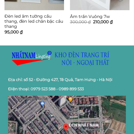
Đèn led âm tường cầu
Âm trần Vuông 7w
thang, đèn led chân bậc cầu
Giá
Giá
300,000
₫
210,000
₫
gốc
hiện
thang
là:
tại
95,000
₫
300,000 ₫.
là:
210,000 ₫.
Địa chỉ: số 52 - Đường 427, Tê Quả, Tam Hưng - Hà Nội
Điện thoại: 0979 523 588 - 0989 899 533