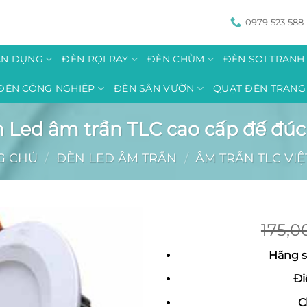
0979 523 588
ÂN DỤNG
ĐÈN RỌI RAY
ĐÈN CHÙM
ĐÈN SOI TRAN
ĐÈN CÔNG NGHIỆP
ĐÈN SÂN VƯỜN
QUẠT ĐÈN TRANG 
 Led âm trần TLC cao cấp đế đú
G CHỦ
/
ĐÈN LED ÂM TRẦN
/
ÂM TRẦN TLC VI
175,
Hãng s
Đi
C