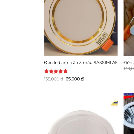
Đèn led âm trần 3 màu SASSIMI A5
Đèn 
143,
Được xếp
Giá
Giá
135,000
₫
65,000
₫
gốc
hiện
hạng
5
5
là:
tại
sao
135,000 ₫.
là:
65,000 ₫.