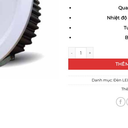
Qua
Nhiệt độ
T
B
Đèn Led âm trần TLC cao cấp
THÊM
Danh mục:
Đèn LE
Thẻ