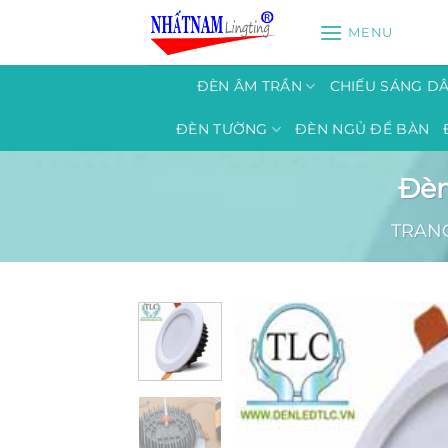
Bỏ
MENU
qua
nội
dung
ĐÈN ÂM TRẦN
CHIẾU SÁNG D
ĐÈN TƯỜNG
ĐÈN NGỦ ĐỂ BÀN
Đèn
TRAN