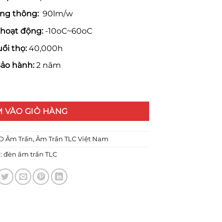
ng thông:
90lm/w
 hoạt động:
-10oC~60oC
uổi thọ:
40,000h
ảo hành:
2 năm
 đế đúc 7W số lượng
 VÀO GIỎ HÀNG
D Âm Trần
,
Âm Trần TLC Việt Nam
:
đèn âm trần TLC