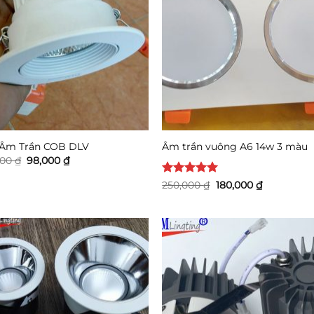
Âm Trần COB DLV
Âm trần vuông A6 14w 3 màu
Giá
Giá
000
₫
98,000
₫
gốc
hiện
là:
tại
Được xếp
Giá
Giá
250,000
₫
180,000
₫
143,000 ₫.
là:
gốc
hiện
hạng
5
5
98,000 ₫.
là:
tại
sao
250,000 ₫.
là:
180,000 ₫.