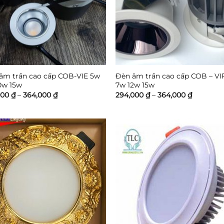
âm trần cao cấp COB-VIE 5w
Đèn âm trần cao cấp COB – VI
0w 15w
7w 12w 15w
Khoảng
Khoảng
000
₫
–
364,000
₫
294,000
₫
–
364,000
₫
giá:
giá:
từ
từ
168,000 ₫
294,000 
đến
đến
364,000 ₫
364,000 