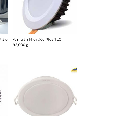
P 5w
Âm trần khối đúc Plus TLC
95,000
₫
₫
₫