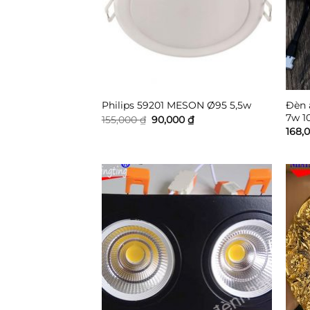
Đèn 
Philips 59201 MESON Ø95 5,5w
7w 1
Giá
Giá
155,000
₫
90,000
₫
gốc
hiện
168,
là:
tại
155,000 ₫.
là:
90,000 ₫.