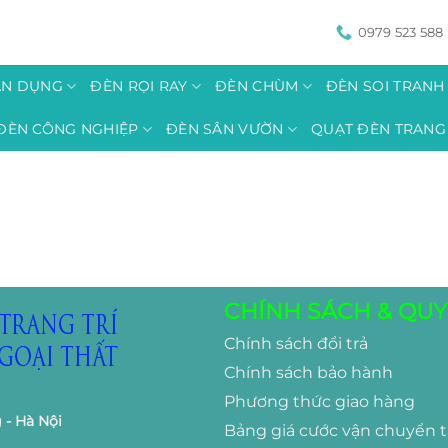
0979 523 588
ÂN DỤNG
ĐÈN RỌI RAY
ĐÈN CHÙM
ĐÈN SOI TRAN
ĐÈN CÔNG NGHIỆP
ĐÈN SÂN VƯỜN
QUẠT ĐÈN TRANG 
CHÍNH SÁCH & QUY
Chính sách đổi trả
Chính sách bảo hành
Phương thức giao hàng
 - Hà Nội
Bảng giá cước vận chuyển 