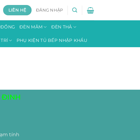
LIÊN HỆ
ĐĂNG NHẬP
H ĐỒNG
ĐÈN MÂM
ĐÈN THẢ
TRÍ
PHỤ KIỆN TỦ BẾP NHẬP KHẨU
 ĐINH
tạm tính