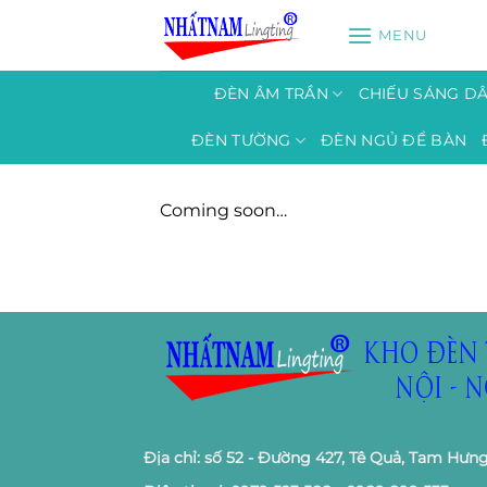
Bỏ
MENU
qua
nội
dung
ĐÈN ÂM TRẦN
CHIẾU SÁNG D
ĐÈN TƯỜNG
ĐÈN NGỦ ĐỂ BÀN
Coming soon…
Địa chỉ: số 52 - Đường 427, Tê Quả, Tam Hưng