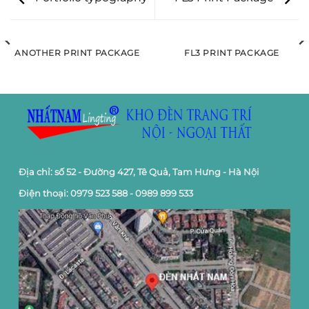
ANOTHER PRINT PACKAGE
FL3 PRINT PACKAGE
Địa chỉ: số 52 - Đường 427, Tê Quả, Tam Hưng - Hà Nội
Điện thoại: 0979 523 588 - 0989 899 533