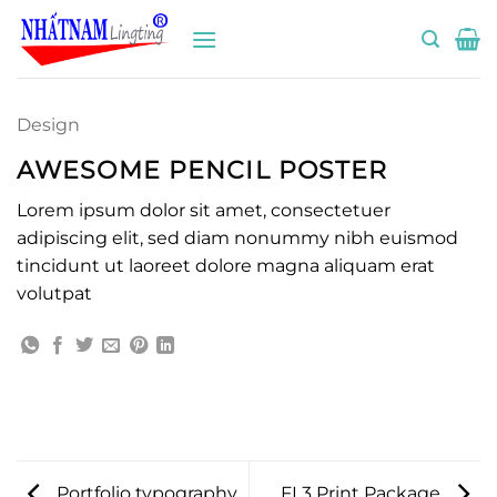
Bỏ
qua
nội
dung
Design
AWESOME PENCIL POSTER
Lorem ipsum dolor sit amet, consectetuer
adipiscing elit, sed diam nonummy nibh euismod
tincidunt ut laoreet dolore magna aliquam erat
volutpat
Portfolio typography
FL3 Print Package