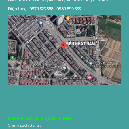
Địa chỉ: số 52 - Đường 427, Tê Quả, Tam Hưng - Hà Nội
Điện thoại: 0979 523 588 - 0989 899 533
CHÍNH SÁCH & QUY ĐINH
Chính sách đổi trả