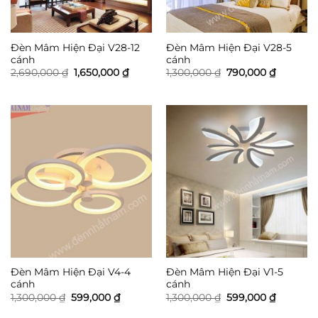
Đèn Mâm Hiện Đại V28-12
Đèn Mâm Hiện Đại V28-5
cánh
cánh
Giá
Giá
Giá
Giá
2,690,000
₫
1,650,000
₫
1,300,000
₫
790,000
₫
gốc
hiện
gốc
hiện
là:
tại
là:
tại
2,690,000 ₫.
là:
1,300,000 ₫.
là:
1,650,000 ₫.
790,000 
Đèn Mâm Hiện Đại V4-4
Đèn Mâm Hiện Đại V1-5
cánh
cánh
Giá
Giá
Giá
Giá
1,300,000
₫
599,000
₫
1,300,000
₫
599,000
₫
gốc
hiện
gốc
hiện
là:
tại
là:
tại