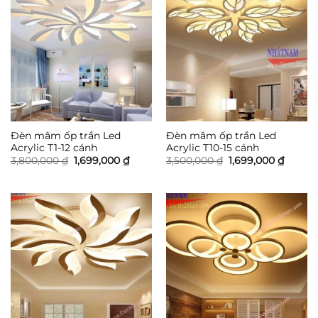
Đèn mâm ốp trần Led
Đèn mâm ốp trần Led
Acrylic T1-12 cánh
Acrylic T10-15 cánh
Giá
Giá
Giá
Giá
3,800,000
₫
1,699,000
₫
3,500,000
₫
1,699,000
₫
gốc
hiện
gốc
hiện
là:
tại
là:
tại
3,800,000 ₫.
là:
3,500,000 ₫.
là:
1,699,000 ₫.
1,699,0