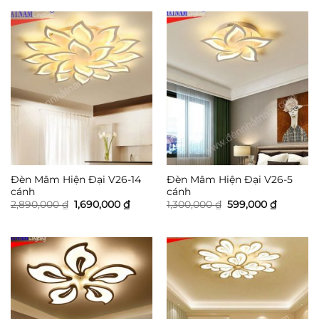
1,300,000 ₫.
là:
1,300,000 ₫.
là:
599,000 ₫.
599,000 
Đèn Mâm Hiện Đại V26-14
Đèn Mâm Hiện Đại V26-5
cánh
cánh
Giá
Giá
Giá
Giá
2,890,000
₫
1,690,000
₫
1,300,000
₫
599,000
₫
gốc
hiện
gốc
hiện
là:
tại
là:
tại
2,890,000 ₫.
là:
1,300,000 ₫.
là:
1,690,000 ₫.
599,000 