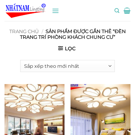
Bỏ
qua
nội
dung
TRANG CHỦ
/
SẢN PHẨM ĐƯỢC GẮN THẺ “ĐÈN
TRANG TRÍ PHÒNG KHÁCH CHUNG CƯ”
LỌC