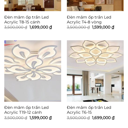
Đèn mâm ốp trần Led
Đèn mâm ốp trần Led
Acrylic T8-15 cánh
Acrylic T4-8 vòng
Giá
Giá
Giá
Giá
3,500,000
₫
1,699,000
₫
3,500,000
₫
1,599,000
₫
gốc
hiện
gốc
hiện
là:
tại
là:
tại
3,500,000 ₫.
là:
3,500,000 ₫.
là:
1,699,000 ₫.
1,599,0
Đèn mâm ốp trần Led
Đèn mâm ốp trần Led
Acrylic T19-12 cánh
Acrylic T6-15
Giá
Giá
Giá
Giá
3,500,000
₫
1,599,000
₫
3,500,000
₫
1,699,000
₫
gốc
hiện
gốc
hiện
là:
tại
là:
tại