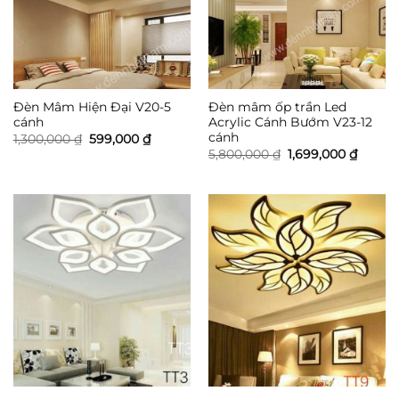
Đèn Mâm Hiện Đại V20-5
Đèn mâm ốp trần Led
cánh
Acrylic Cánh Bướm V23-12
cánh
Giá
Giá
1,300,000
₫
599,000
₫
gốc
hiện
Giá
Giá
5,800,000
₫
1,699,000
₫
là:
tại
gốc
hiện
1,300,000 ₫.
là:
là:
tại
599,000 ₫.
5,800,000 ₫.
là:
1,699,0