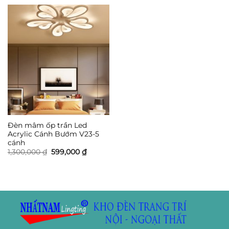
3,500,000 ₫.
là:
3,500,000 ₫.
là:
1,599,000 ₫.
1,699,0
Đèn mâm ốp trần Led
Acrylic Cánh Bướm V23-5
cánh
Giá
Giá
1,300,000
₫
599,000
₫
gốc
hiện
là:
tại
1,300,000 ₫.
là:
599,000 ₫.