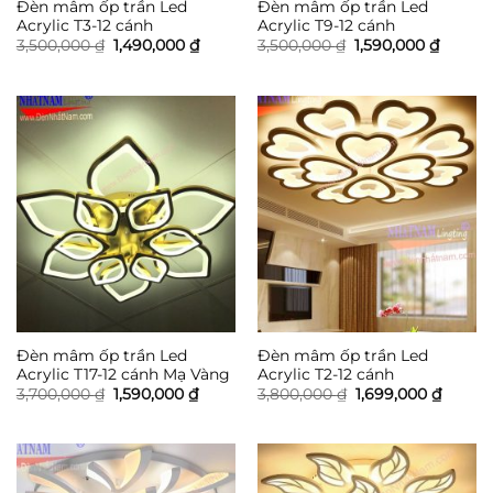
Đèn mâm ốp trần Led
Đèn mâm ốp trần Led
Acrylic T3-12 cánh
Acrylic T9-12 cánh
Giá
Giá
Giá
Giá
3,500,000
₫
1,490,000
₫
3,500,000
₫
1,590,000
₫
gốc
hiện
gốc
hiện
là:
tại
là:
tại
3,500,000 ₫.
là:
3,500,000 ₫.
là:
1,490,000 ₫.
1,590,0
Đèn mâm ốp trần Led
Đèn mâm ốp trần Led
Acrylic T17-12 cánh Mạ Vàng
Acrylic T2-12 cánh
Giá
Giá
Giá
Giá
3,700,000
₫
1,590,000
₫
3,800,000
₫
1,699,000
₫
gốc
hiện
gốc
hiện
là:
tại
là:
tại
3,700,000 ₫.
là:
3,800,000 ₫.
là:
1,590,000 ₫.
1,699,0