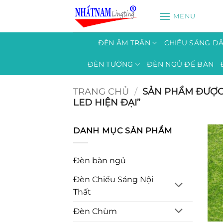
Bỏ
MENU
qua
nội
dung
ĐÈN ÂM TRẦN
CHIẾU SÁNG D
ĐÈN TƯỜNG
ĐÈN NGỦ ĐỂ BÀN
TRANG CHỦ
/
SẢN PHẨM ĐƯỢC
LED HIỆN ĐẠI”
DANH MỤC SẢN PHẨM
Đèn bàn ngủ
Đèn Chiếu Sáng Nội
Thất
Đèn Chùm