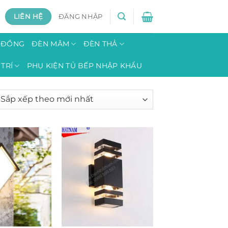
LIÊN HỆ
ĐĂNG NHẬP
H ĐỒNG
ĐÈN MÂM
ĐÈN THẢ
TRÍ
PHỤ KIỆN TỦ BẾP NHẬP KHẨU
o
t