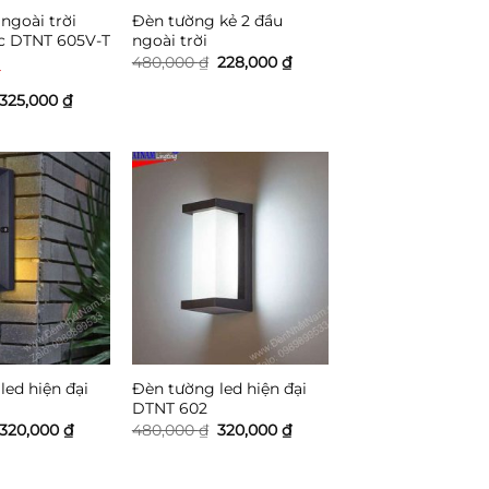
ngoài trời
Đèn tường kẻ 2 đầu
c DTNT 605V-T
ngoài trời
Giá
Giá
480,000
₫
228,000
₫
gốc
hiện
là:
tại
Giá
Giá
325,000
₫
480,000 ₫.
là:
gốc
hiện
228,000 ₫.
là:
tại
480,000 ₫.
là:
325,000 ₫.
led hiện đại
Đèn tường led hiện đại
DTNT 602
Giá
Giá
Giá
Giá
320,000
₫
480,000
₫
320,000
₫
gốc
hiện
gốc
hiện
là:
tại
là:
tại
480,000 ₫.
là:
480,000 ₫.
là: