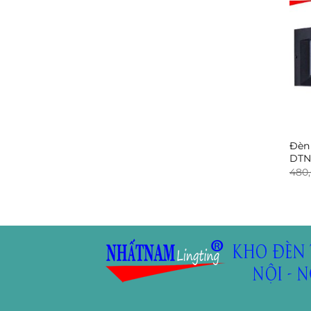
Đèn 
DTN
480