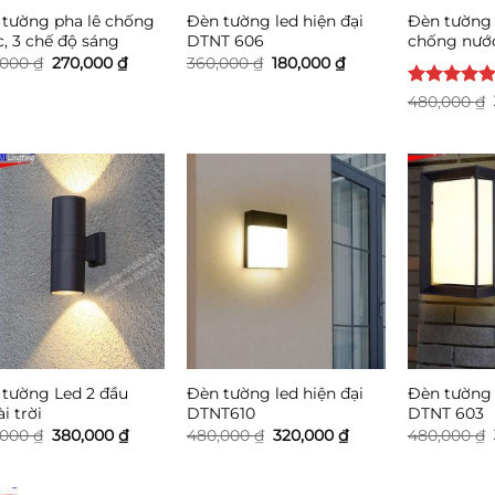
tường pha lê chống
Đèn tường led hiện đại
Đèn tường 
, 3 chế độ sáng
DTNT 606
chống nướ
Giá
Giá
Giá
Giá
,000
₫
270,000
₫
360,000
₫
180,000
₫
gốc
hiện
gốc
hiện
là:
tại
là:
tại
Được xếp
480,000
₫
480,000 ₫.
là:
360,000 ₫.
là:
hạng
5
5
270,000 ₫.
180,000 ₫.
sao
tường Led 2 đầu
Đèn tường led hiện đại
Đèn tường 
i trời
DTNT610
DTNT 603
Giá
Giá
Giá
Giá
,000
₫
380,000
₫
480,000
₫
320,000
₫
480,000
₫
gốc
hiện
gốc
hiện
là:
tại
là:
tại
480,000 ₫.
là:
480,000 ₫.
là: