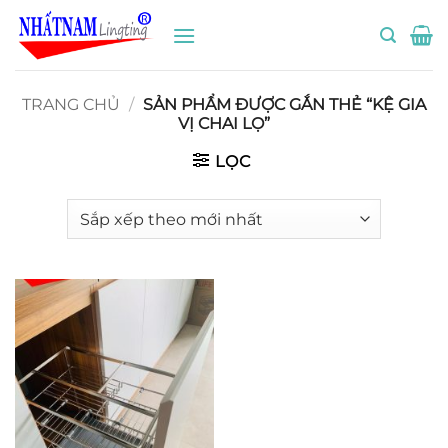
Bỏ
qua
nội
dung
TRANG CHỦ
/
SẢN PHẨM ĐƯỢC GẮN THẺ “KỆ GIA
VỊ CHAI LỌ”
LỌC