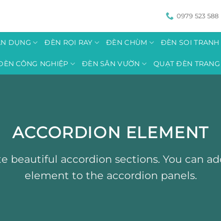
0979 523 588
ÂN DỤNG
ĐÈN RỌI RAY
ĐÈN CHÙM
ĐÈN SOI TRAN
ĐÈN CÔNG NGHIỆP
ĐÈN SÂN VƯỜN
QUẠT ĐÈN TRANG 
ACCORDION ELEMENT
e beautiful accordion sections. You can a
element to the accordion panels.