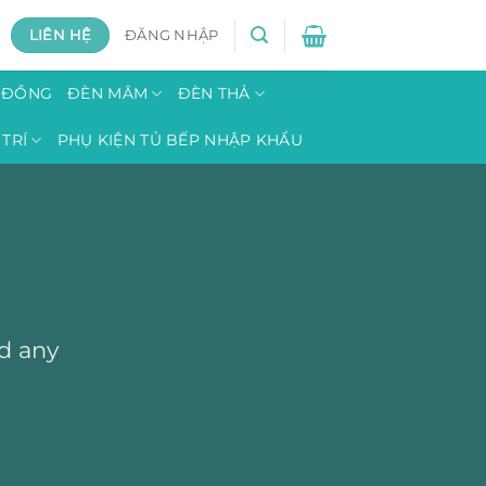
LIÊN HỆ
ĐĂNG NHẬP
H ĐỒNG
ĐÈN MÂM
ĐÈN THẢ
TRÍ
PHỤ KIỆN TỦ BẾP NHẬP KHẨU
dd any