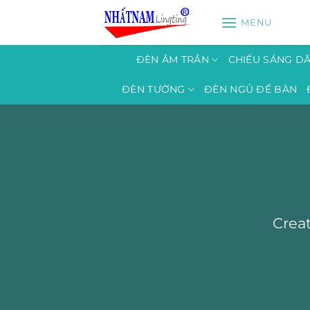
Bỏ
MENU
qua
nội
dung
ĐÈN ÂM TRẦN
CHIẾU SÁNG D
ĐÈN TƯỜNG
ĐÈN NGỦ ĐỂ BÀN
Creat