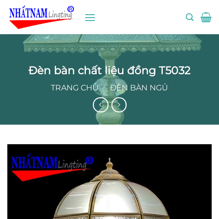
Bỏ
qua
nội
dung
Đèn bàn chất liệu đồng T5032
TRANG CHỦ
/
ĐÈN BÀN NGỦ