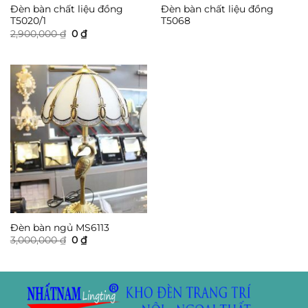
Đèn bàn chất liệu đồng
Đèn bàn chất liệu đồng
T5020/1
T5068
Giá
Giá
2,900,000
₫
0
₫
gốc
hiện
là:
tại
2,900,000 ₫.
là:
0 ₫.
Đèn bàn ngủ MS6113
Giá
Giá
3,000,000
₫
0
₫
gốc
hiện
là:
tại
3,000,000 ₫.
là:
0 ₫.