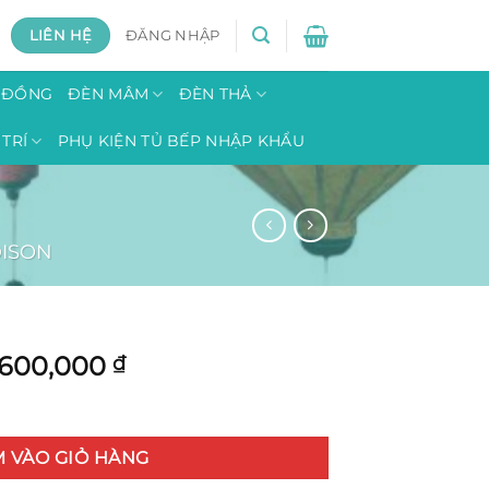
LIÊN HỆ
ĐĂNG NHẬP
H ĐỒNG
ĐÈN MÂM
ĐÈN THẢ
TRÍ
PHỤ KIỆN TỦ BẾP NHẬP KHẨU
ISON
,600,000
₫
 VÀO GIỎ HÀNG