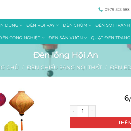
0979 523 588
ÂN DỤNG
ĐÈN RỌI RAY
ĐÈN CHÙM
ĐÈN SOI TRAN
ĐÈN CÔNG NGHIỆP
ĐÈN SÂN VƯỜN
QUẠT ĐÈN TRANG 
Đèn lồng Hội An
NG CHỦ
/
ĐÈN CHIẾU SÁNG NỘI THẤT
/
ĐÈN ED
6
Đèn lồng Hội An số lượng
THÊM