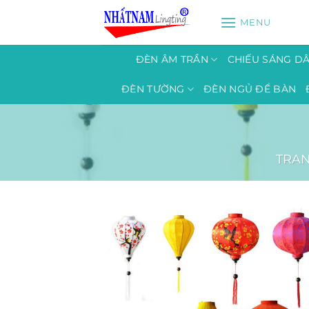
Bỏ
MENU
qua
nội
dung
ĐÈN ÂM TRẦN
CHIẾU SÁNG D
ĐÈN TƯỜNG
ĐÈN NGỦ ĐỂ BÀN
TRA