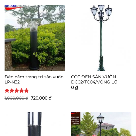
sao
760,000 ₫.
là:
480,000 ₫
Đèn nấm trang trí sân vườn
CỘT ĐÈN SÂN VƯỜN
LP-N32
DC02/TC04/VÕNG LƠ
0
₫
Được xếp
Giá
Giá
1,000,000
₫
720,000
₫
gốc
hiện
hạng
5
5
là:
tại
sao
1,000,000 ₫.
là:
720,000 ₫.