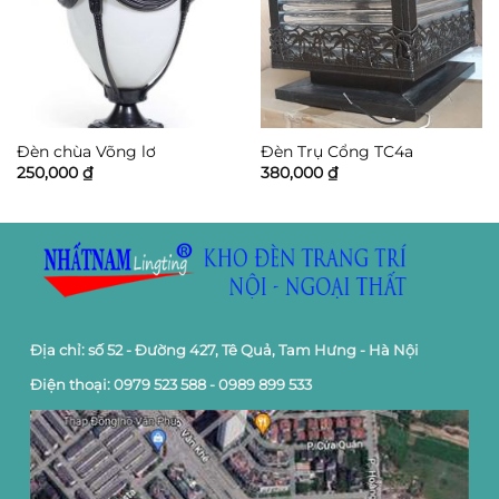
Đèn chùa Võng lơ
Đèn Trụ Cổng TC4a
250,000
₫
380,000
₫
Địa chỉ: số 52 - Đường 427, Tê Quả, Tam Hưng - Hà Nội
Điện thoại: 0979 523 588 - 0989 899 533