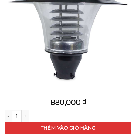
880,000
₫
ĐÈN NẤM KÍNH TRONG số lượng
THÊM VÀO GIỎ HÀNG