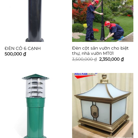
Đèn cột sân vườn cho biệt
ĐÈN CỎ 6 CẠNH
thự, nhà vườn MT01
500,000
₫
Giá
Giá
3,500,000
₫
2,350,000
₫
gốc
hiện
là:
tại
3,500,000 ₫.
là:
2,350,0