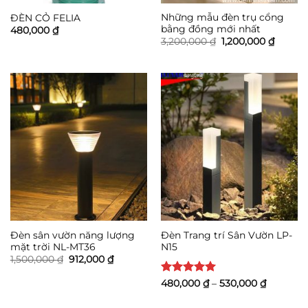
Những mẫu đèn trụ cổng
ĐÈN CỎ FELIA
bằng đồng mới nhất
480,000
₫
Giá
Giá
3,200,000
₫
1,200,000
₫
gốc
hiện
là:
tại
3,200,000 ₫.
là:
1,200,0
Đèn sân vườn năng lượng
Đèn Trang trí Sân Vườn LP-
mặt trời NL-MT36
N15
Giá
Giá
1,500,000
₫
912,000
₫
gốc
hiện
là:
tại
Được xếp
Khoảng
480,000
₫
–
530,000
₫
1,500,000 ₫.
là:
giá:
hạng
5
5
912,000 ₫.
từ
sao