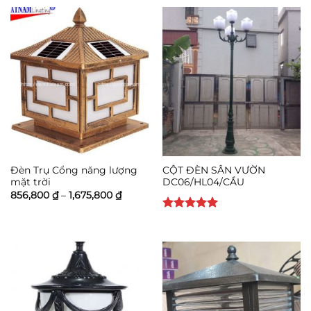
480,000
đến
530,000 
Đèn Trụ Cổng năng lượng
CỘT ĐÈN SÂN VƯỜN
mặt trời
DC06/HL04/CẦU
Khoảng
856,800
₫
–
1,675,800
₫
giá:
từ
Được xếp
856,800 ₫
hạng
5
5
đến
1,675,800 ₫
sao