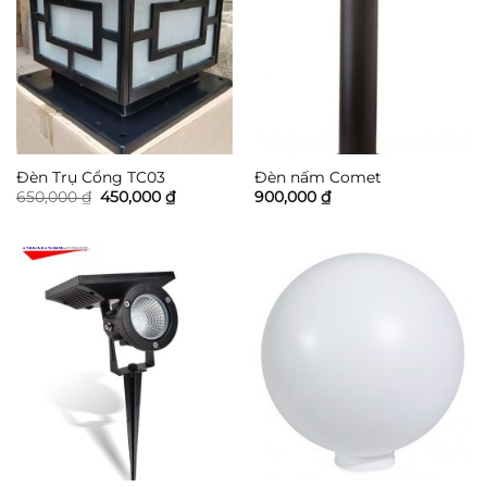
Đèn Trụ Cổng TC03
Đèn nấm Comet
Giá
Giá
650,000
₫
450,000
₫
900,000
₫
gốc
hiện
là:
tại
650,000 ₫.
là:
450,000 ₫.