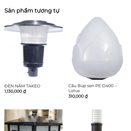
Sản phẩm tương tự
Cầu Búp sen PE D400 –
ĐÈN NẤM TAKEO
Lotus
1,130,000
₫
310,000
₫