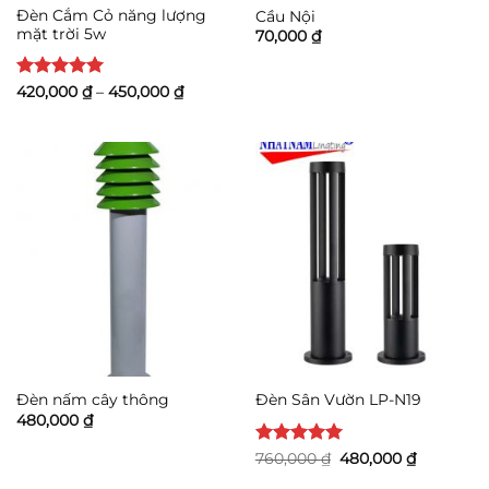
Đèn Cắm Cỏ năng lượng
Cầu Nội
mặt trời 5w
70,000
₫
Được xếp
Khoảng
420,000
₫
–
450,000
₫
giá:
hạng
5
5
từ
sao
420,000 ₫
đến
450,000 ₫
Đèn nấm cây thông
Đèn Sân Vườn LP-N19
480,000
₫
Được xếp
Giá
Giá
760,000
₫
480,000
₫
gốc
hiện
hạng
5
5
là:
tại