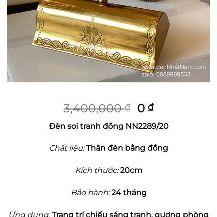
Giá
Giá
3,400,000
0
₫
₫
gốc
hiện
Đèn soi tranh đồng NN2289/20
là:
tại
3,400,000 ₫.
là:
Chất liệu:
Thân đèn bằng đồng
0 ₫.
Kích thước:
20cm
Bảo hành:
24 tháng
Ứng dụng:
Trang trí chiếu sáng tranh, gương phòng