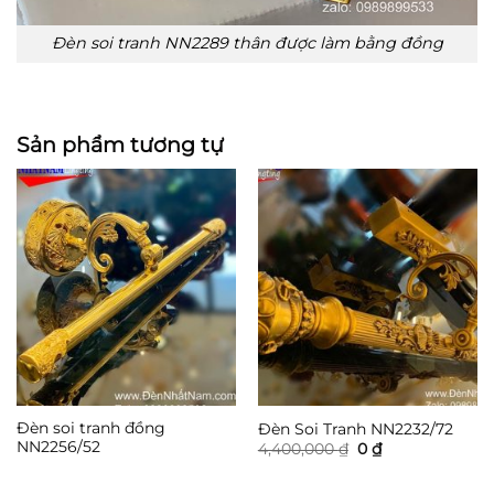
Đèn soi tranh NN2289 thân được làm bằng đồng
Sản phẩm tương tự
Đèn soi tranh đồng
Đèn Soi Tranh NN2232/72
NN2256/52
Giá
Giá
4,400,000
₫
0
₫
gốc
hiện
là:
tại
4,400,000 ₫.
là: