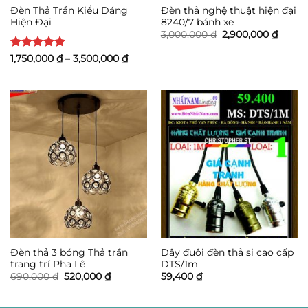
Đèn Thả Trần Kiểu Dáng
Đèn thả nghệ thuật hiện đại
Hiện Đại
8240/7 bánh xe
Giá
Giá
3,000,000
₫
2,900,000
₫
gốc
hiện
là:
tại
Được xếp
Khoảng
1,750,000
₫
–
3,500,000
₫
3,000,000 ₫.
là:
giá:
hạng
5
5
2,900,
từ
sao
1,750,000 ₫
đến
3,500,000 ₫
Đèn thả 3 bóng Thả trần
Dây đuôi đèn thả si cao cấp
trang trí Pha Lê
DTS/1m
Giá
Giá
690,000
₫
520,000
₫
59,400
₫
gốc
hiện
là:
tại
690,000 ₫.
là: