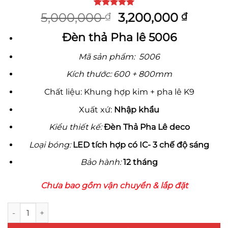
5
1
trên 5
Giá
Giá
5,000,000
3,200,000
₫
₫
dựa trên
gốc
hiện
đánh giá
Đèn thả Pha lê 5006
là:
tại
5,000,000 ₫.
là:
Mã sản phẩm: 5006
3,200,
Kích thước: 600 + 800mm
Chất liệu: Khung hợp kim + pha lê K9
Xuất xứ:
Nhập khẩu
Kiểu thiết kế:
Đèn Thả Pha Lê deco
Loại bóng:
LED tích hợp có IC- 3 chế độ sáng
Bảo hành:
12 tháng
Chưa bao gồm vận chuyển & lắp đặt
Đèn Thả Pha Lê 5006 số lượng