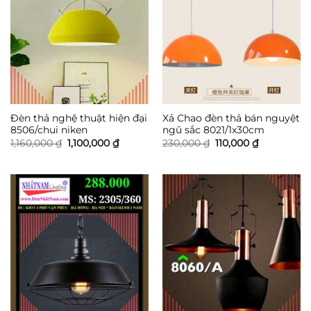
Đèn thả nghệ thuật hiện đại
Xả Chao đèn thả bán nguyệt
8506/chui niken
ngũ sắc 8021/1x30cm
Giá
Giá
Giá
Giá
1,160,000
₫
1,100,000
₫
230,000
₫
110,000
₫
gốc
hiện
gốc
hiện
là:
tại
là:
tại
1,160,000 ₫.
là:
230,000 ₫.
là:
1,100,000 ₫.
110,000 ₫.