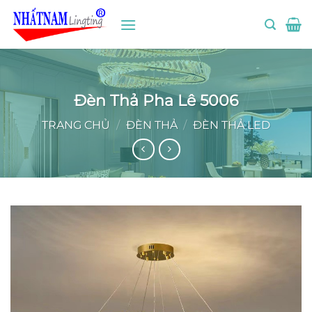
Bỏ
qua
nội
dung
Đèn Thả Pha Lê 5006
TRANG CHỦ
/
ĐÈN THẢ
/
ĐÈN THẢ LED