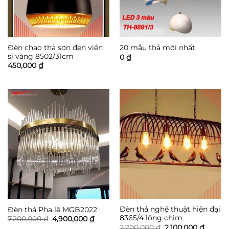
Đèn chao thả sơn đen viền
20 mẫu thả mới nhất
si vàng 8502/31cm
0
₫
450,000
₫
Đèn thả nghệ thuật hiện đại
Đèn thả Pha lê MGB2022
8365/4 lồng chim
Giá
Giá
7,200,000
₫
4,900,000
₫
gốc
hiện
Giá
Giá
2,200,000
₫
2,100,000
₫