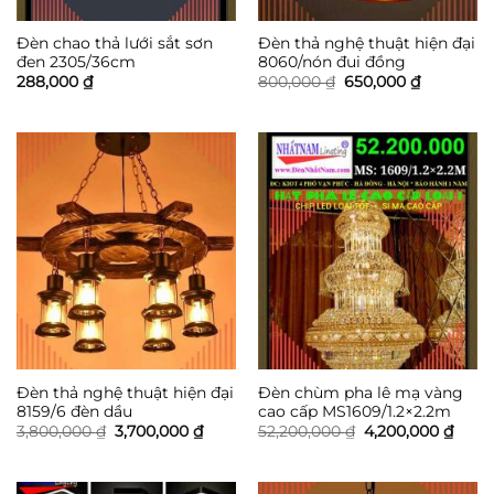
Đèn chao thả lưới sắt sơn
Đèn thả nghệ thuật hiện đại
đen 2305/36cm
8060/nón đui đồng
Giá
Giá
288,000
₫
800,000
₫
650,000
₫
gốc
hiện
là:
tại
800,000 ₫.
là:
650,000 ₫
Đèn thả nghệ thuật hiện đại
Đèn chùm pha lê mạ vàng
8159/6 đèn dầu
cao cấp MS1609/1.2×2.2m
Giá
Giá
Giá
Giá
3,800,000
₫
3,700,000
₫
52,200,000
₫
4,200,000
₫
gốc
hiện
gốc
hiện
là:
tại
là:
tại
3,800,000 ₫.
là:
52,200,000 ₫.
là:
3,700,000 ₫.
4,200