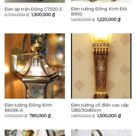
Đèn tường Đồng Kính Đôi
Đèn áp trần Đồng C7020-3
B950
Giá
Giá
2,700,000
₫
1,300,000
₫
gốc
hiện
Giá
Giá
1,600,000
₫
1,220,000
₫
là:
tại
gốc
hiện
2,700,000 ₫.
là:
là:
tại
1,300,000 ₫.
1,600,000 ₫.
là:
1,220,00
Đèn tường Đồng Kính
Đèn tường cổ điển cao cấp
B6036-A
1285/30x80cm
Giá
Giá
Giá
Giá
1,100,000
₫
780,000
₫
1,800,000
₫
1,500,000
₫
gốc
hiện
gốc
hiện
là:
tại
là:
tại
1,100,000 ₫.
là:
1,800,000 ₫.
là:
780,000 ₫.
1,500,0