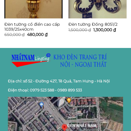
Đèn tường cổ điển cao cấp
Đèn tường Đồng 8051/2
1039/25x40cm
Giá
Giá
1,500,000
₫
1,300,000
₫
gốc
hiện
Giá
Giá
650,000
₫
480,000
₫
là:
tại
gốc
hiện
1,500,000 ₫.
là:
là:
tại
1,300,0
650,000 ₫.
là:
480,000 ₫.
Địa chỉ: số 52 - Đường 427, Tê Quả, Tam Hưng - Hà Nội
Điện thoại: 0979 523 588 - 0989 899 533