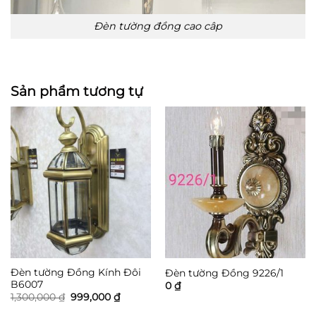
Đèn tường đồng cao câp
Sản phẩm tương tự
Đèn tường Đồng Kính Đôi
Đèn tường Đồng 9226/1
B6007
0
₫
Giá
Giá
1,300,000
₫
999,000
₫
gốc
hiện
là:
tại