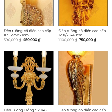
Đèn tường cổ điển cao cấp
Đèn tường cổ điển cao cấp
1096/25x30cm
1281/25x40cm
Giá
Giá
Giá
Giá
590,000
₫
450,000
₫
1,100,000
₫
750,000
₫
gốc
hiện
gốc
hiện
là:
tại
là:
tại
590,000 ₫.
là:
1,100,000 ₫.
là:
450,000 ₫.
750,000 ₫
Đèn tường cổ điển cao cấp
Đèn Tường Đồng 9294/2