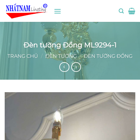
Bỏ
qua
nội
dung
Đèn tường Đồng ML9294-1
TRANG CHỦ
/
ĐÈN TƯỜNG
/
ĐÈN TƯỜNG ĐỒNG