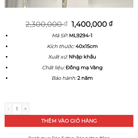
Giá
Giá
2,300,000
1,400,000
₫
₫
gốc
hiện
Mã SP:
ML9294-1
là:
tại
2,300,000 ₫.
là:
Kích thước:
40x15cm
1,400,0
Xuất xứ:
Nhập khẩu
Chất liệu:
Đồng mạ Vàng
Bảo hành:
2 năm
Đèn tường Đồng ML9294-1 số lượng
THÊM VÀO GIỎ HÀNG