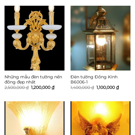
1,300,000 ₫.
là:
999,000 ₫.
Những mẫu đèn tường nến
Đèn tường Đồng Kính
đồng đẹp nhất
B6006-1
Giá
Giá
Giá
Giá
2,500,000
₫
1,200,000
₫
1,400,000
₫
1,100,000
₫
gốc
hiện
gốc
hiện
là:
tại
là:
tại
2,500,000 ₫.
là:
1,400,000 ₫.
là:
1,200,000 ₫.
1,100,00