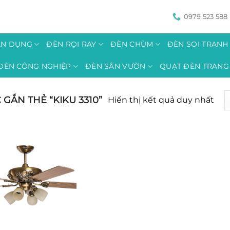
0979 523 588
ÂN DỤNG
ĐÈN RỌI RAY
ĐÈN CHÙM
ĐÈN SOI TRAN
ĐÈN CÔNG NGHIỆP
ĐÈN SÂN VƯỜN
QUẠT ĐÈN TRANG 
ẮN THẺ “KIKU 3310”
Hiển thị kết quả duy nhất