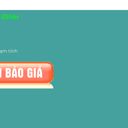
 ĐINH
tạm tính