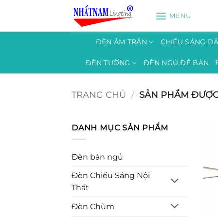
Bỏ
MENU
qua
nội
dung
ĐÈN ÂM TRẦN
CHIẾU SÁNG D
ĐÈN TƯỜNG
ĐÈN NGỦ ĐỂ BÀN
TRANG CHỦ
/
SẢN PHẨM ĐƯỢC G
DANH MỤC SẢN PHẨM
Đèn bàn ngủ
Đèn Chiếu Sáng Nội
Thất
Đèn Chùm