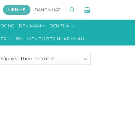
LIÊN HỆ
ĐĂNG NHẬP
H ĐỒNG
ĐÈN MÂM
ĐÈN THẢ
TRÍ
PHỤ KIỆN TỦ BẾP NHẬP KHẨU