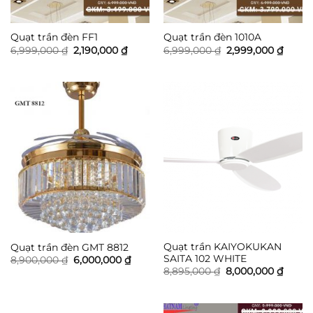
Quạt trần đèn FF1
Quạt trần đèn 1010A
Giá
Giá
Giá
Giá
6,999,000
₫
2,190,000
₫
6,999,000
₫
2,999,000
₫
gốc
hiện
gốc
hiện
là:
tại
là:
tại
6,999,000 ₫.
là:
6,999,000 ₫.
là:
2,190,000 ₫.
2,999,
Quạt trần KAIYOKUKAN
Quạt trần đèn GMT 8812
SAITA 102 WHITE
Giá
Giá
8,900,000
₫
6,000,000
₫
gốc
hiện
Giá
Giá
8,895,000
₫
8,000,000
₫
là:
tại
gốc
hiện
8,900,000 ₫.
là:
là:
tại
6,000,000 ₫.
8,895,000 ₫.
là:
8,000,