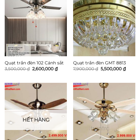
Quạt trần đèn 102 Cánh sắt
Quạt trần đèn GMT 8813
Giá
Giá
Giá
Giá
3,500,000
₫
2,600,000
₫
7,900,000
₫
5,500,000
₫
gốc
hiện
gốc
hiện
là:
tại
là:
tại
3,500,000 ₫.
là:
7,900,000 ₫.
là:
2,600,000 ₫.
5,500,
HẾT HÀNG