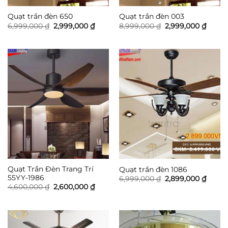
Quạt trần đèn 650
Quạt trần đèn 003
Giá
Giá
Giá
Giá
6,999,000
₫
2,999,000
₫
8,999,000
₫
2,999,000
₫
gốc
hiện
gốc
hiện
là:
tại
là:
tại
6,999,000 ₫.
là:
8,999,000 ₫.
là:
2,999,000 ₫.
2,999,
Quạt Trần Đèn Trang Trí
Quạt trần đèn 1086
55YY-1986
Giá
Giá
6,999,000
₫
2,899,000
₫
gốc
hiện
Giá
Giá
4,600,000
₫
2,600,000
₫
là:
tại
gốc
hiện
6,999,000 ₫.
là:
là:
tại
2,899,
4,600,000 ₫.
là:
2,600,000 ₫.