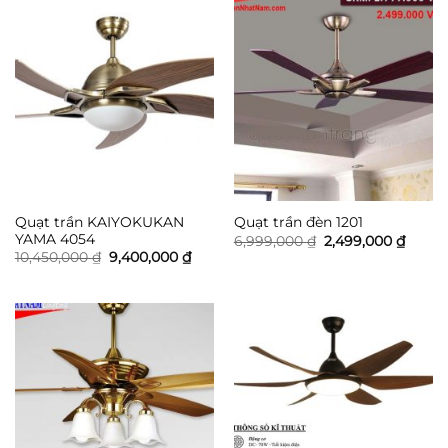
Quạt trần KAIYOKUKAN
Quạt trần đèn 1201
YAMA 4054
Giá
Giá
6,999,000
₫
2,499,000
₫
gốc
hiện
Giá
Giá
10,450,000
₫
9,400,000
₫
là:
tại
gốc
hiện
6,999,000 ₫.
là:
là:
tại
2,499,
10,450,000 ₫.
là:
9,400,000 ₫.