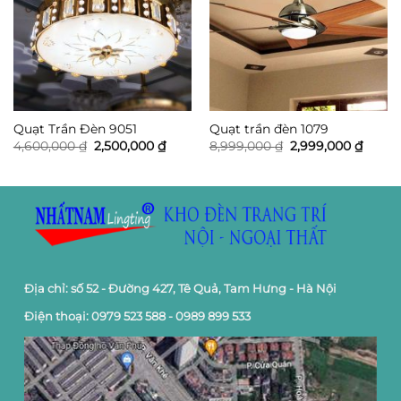
Quạt Trần Đèn 9051
Quạt trần đèn 1079
Giá
Giá
Giá
Giá
4,600,000
₫
2,500,000
₫
8,999,000
₫
2,999,000
₫
gốc
hiện
gốc
hiện
là:
tại
là:
tại
4,600,000 ₫.
là:
8,999,000 ₫.
là:
2,500,000 ₫.
2,999,
Địa chỉ: số 52 - Đường 427, Tê Quả, Tam Hưng - Hà Nội
Điện thoại: 0979 523 588 - 0989 899 533