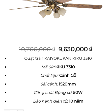
Giá
Giá
10,700,000
9,630,000
₫
₫
gốc
hiện
Quạt trần KAIYOKUKAN KIKU 3310
là:
tại
10,700,000 ₫.
là:
Mã SP:
KIKU 3310
9,630,
Chất liệu:
Cánh Gỗ
Sải cánh:
1520mm
Công suất Động cơ:
50W
Bảo hành điện tử:
10 năm