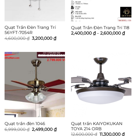
Quạt Trần Đèn Trang Trí
Quạt Trần Đèn Trang Trí 118
56YFT-7054R
Khoả
2,400,000
₫
–
2,600,000
₫
giá:
Giá
Giá
4,600,000
₫
3,200,000
₫
từ
gốc
hiện
2,400
là:
tại
đến
4,600,000 ₫.
là:
2,600
3,200,000 ₫.
Quạt trần KAIYOKUKAN
Quạt trần đèn 1046
TOYA 214 ORB
Giá
Giá
6,999,000
₫
2,499,000
₫
gốc
hiện
Giá
Giá
12,600,000
₫
11,300,000
₫