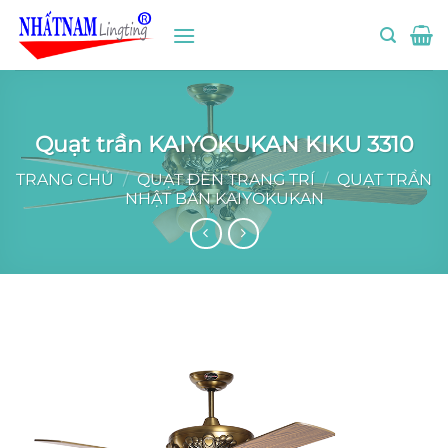
Bỏ
qua
nội
dung
Quạt trần KAIYOKUKAN KIKU 3310
TRANG CHỦ
/
QUẠT ĐÈN TRANG TRÍ
/
QUẠT TRẦN
NHẬT BẢN KAIYOKUKAN