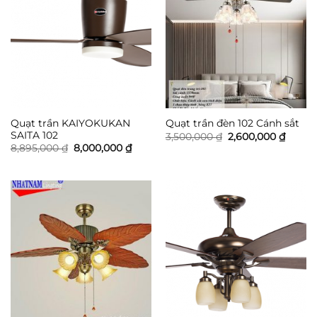
Quạt trần KAIYOKUKAN
Quạt trần đèn 102 Cánh sắt
SAITA 102
Giá
Giá
3,500,000
₫
2,600,000
₫
gốc
hiện
Giá
Giá
8,895,000
₫
8,000,000
₫
là:
tại
gốc
hiện
3,500,000 ₫.
là:
là:
tại
2,600,
8,895,000 ₫.
là:
8,000,000 ₫.