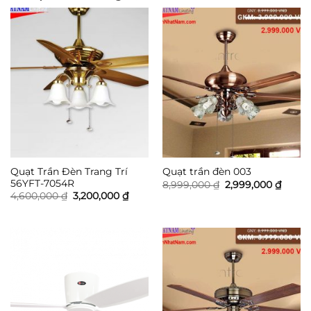
Quạt Trần Đèn Trang Trí
Quạt trần đèn 003
56YFT-7054R
Giá
Giá
8,999,000
₫
2,999,000
₫
gốc
hiện
Giá
Giá
4,600,000
₫
3,200,000
₫
là:
tại
gốc
hiện
8,999,000 ₫.
là:
là:
tại
2,999,
4,600,000 ₫.
là:
3,200,000 ₫.