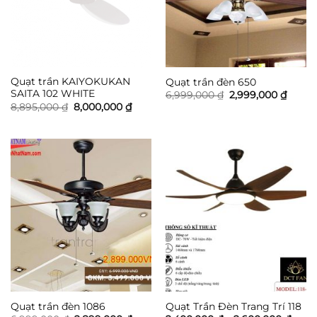
Quạt trần KAIYOKUKAN
Quạt trần đèn 650
SAITA 102 WHITE
Giá
Giá
6,999,000
₫
2,999,000
₫
gốc
hiện
Giá
Giá
8,895,000
₫
8,000,000
₫
là:
tại
gốc
hiện
6,999,000 ₫.
là:
là:
tại
2,999,
8,895,000 ₫.
là:
8,000,000 ₫.
Quạt trần đèn 1086
Quạt Trần Đèn Trang Trí 118