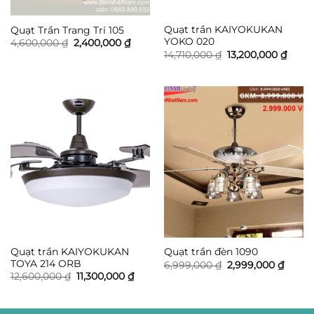
Quạt trần KAIYOKUKAN
Quạt Trần Trang Trí 105
YOKO 020
Giá
Giá
4,600,000
₫
2,400,000
₫
gốc
hiện
Giá
Giá
14,710,000
₫
13,200,000
₫
là:
tại
gốc
hiện
4,600,000 ₫.
là:
là:
tại
2,400,000 ₫.
14,710,000 ₫.
là:
13,20
Quạt trần KAIYOKUKAN
Quạt trần đèn 1090
TOYA 214 ORB
Giá
Giá
6,999,000
₫
2,999,000
₫
gốc
hiện
Giá
Giá
12,600,000
₫
11,300,000
₫
là:
tại
gốc
hiện
6,999,000 ₫.
là:
là:
tại
2,999,
12,600,000 ₫.
là:
11,300,000 ₫.