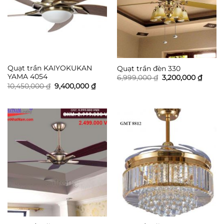
Quạt trần KAIYOKUKAN
Quạt trần đèn 330
YAMA 4054
Giá
Giá
6,999,000
₫
3,200,000
₫
gốc
hiện
Giá
Giá
10,450,000
₫
9,400,000
₫
là:
tại
gốc
hiện
6,999,000 ₫.
là:
là:
tại
3,200,
10,450,000 ₫.
là:
9,400,000 ₫.