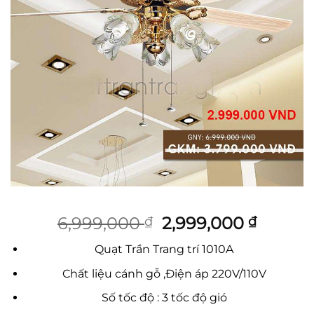
Giá
Giá
6,999,000
2,999,000
₫
₫
gốc
hiện
Quạt Trần Trang trí 1010A
là:
tại
6,999,000 ₫.
là:
Chất liệu cánh gỗ ,Điện áp 220V/110V
2,999,
Số tốc độ : 3 tốc độ gió