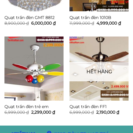
Quạt trần đèn GMT 8812
Quạt trần đèn 1010B
Giá
Giá
Giá
Giá
8,900,000
₫
6,000,000
₫
11,999,000
₫
4,999,000
₫
gốc
hiện
gốc
hiện
là:
tại
là:
tại
8,900,000 ₫.
là:
11,999,000 ₫.
là:
6,000,000 ₫.
4,999
HẾT HÀNG
Quạt trần đèn trẻ em
Quạt trần đèn FF1
Giá
Giá
Giá
Giá
6,999,000
₫
2,299,000
₫
6,999,000
₫
2,190,000
₫
gốc
hiện
gốc
hiện
là:
tại
là:
tại
6,999,000 ₫.
là:
6,999,000 ₫.
là:
2,299,000 ₫.
2,190,0