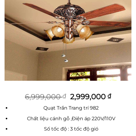
Giá
Giá
6,999,000
2,999,000
₫
₫
gốc
hiện
Quạt Trần Trang trí 982
là:
tại
6,999,000 ₫.
là:
Chất liệu cánh gỗ ,Điện áp 220V/110V
2,999,
Số tốc độ : 3 tốc độ gió