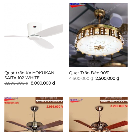
Quạt trần KAIYOKUKAN
Quạt Trần Đèn 9051
SAITA 102 WHITE
Giá
Giá
4,600,000
₫
2,500,000
₫
gốc
hiện
Giá
Giá
8,895,000
₫
8,000,000
₫
là:
tại
gốc
hiện
4,600,000 ₫.
là:
là:
tại
2,500,
8,895,000 ₫.
là:
8,000,000 ₫.