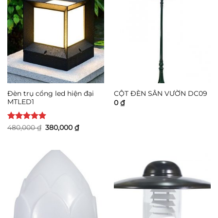
Đèn trụ cổng led hiện đại
CỘT ĐÈN SÂN VƯỜN DC09
MTLED1
0
₫
Được xếp
Giá
Giá
480,000
₫
380,000
₫
gốc
hiện
hạng
5
5
là:
tại
sao
480,000 ₫.
là:
380,000 ₫.