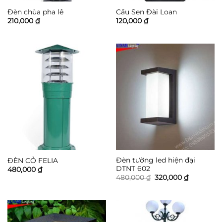
Đèn chùa pha lê
Cầu Sen Đài Loan
210,000
₫
120,000
₫
Đèn tường led hiện đại
ĐÈN CỎ FELIA
DTNT 602
480,000
₫
Giá
Giá
480,000
₫
320,000
₫
gốc
hiện
là:
tại
480,000 ₫.
là:
320,000 ₫