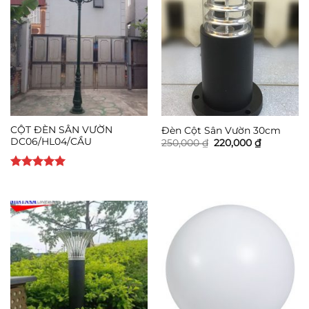
CỘT ĐÈN SÂN VƯỜN
Đèn Cột Sân Vườn 30cm
DC06/HL04/CẦU
Giá
Giá
250,000
₫
220,000
₫
gốc
hiện
là:
tại
250,000 ₫.
là:
Được xếp
220,000 ₫.
hạng
5
5
sao