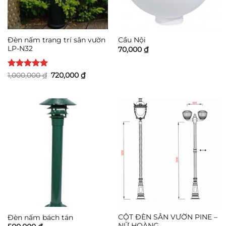
Đèn nấm trang trí sân vườn
Cầu Nội
LP-N32
70,000
₫
Được xếp
Giá
Giá
1,000,000
₫
720,000
₫
gốc
hiện
hạng
5
5
là:
tại
sao
1,000,000 ₫.
là:
720,000 ₫.
CỘT ĐÈN SÂN VƯỜN PINE –
Đèn nấm bách tán
NỮ HOÀNG