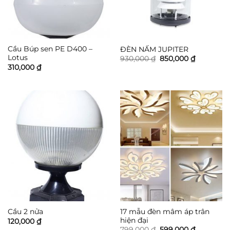
Cầu Búp sen PE D400 –
ĐÈN NẤM JUPITER
Lotus
Giá
Giá
930,000
₫
850,000
₫
gốc
hiện
310,000
₫
là:
tại
930,000 ₫.
là:
850,000 ₫
17 mẫu đèn mâm áp trân
Cầu 2 nửa
hiện đại
120,000
₫
Giá
Giá
799,000
₫
599,000
₫