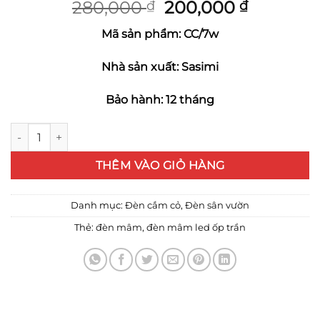
Giá
Giá
280,000
200,000
₫
₫
gốc
hiện
Mã sản phẩm: CC/7w
là:
tại
280,000 ₫.
là:
Nhà sản xuất: Sasimi
200,000 
Bảo hành: 12 tháng
Đèn cắm cỏ 7w số lượng
THÊM VÀO GIỎ HÀNG
Danh mục:
Đèn cắm cỏ
,
Đèn sân vườn
Thẻ:
đèn mâm
,
đèn mâm led ốp trần