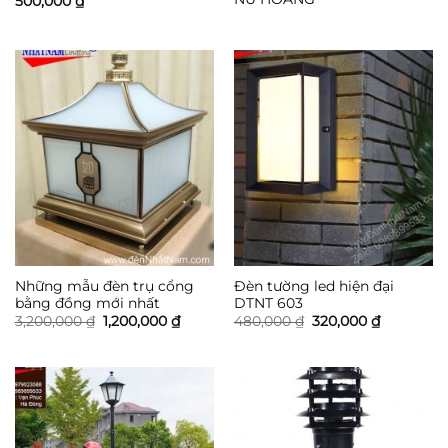
500,000
₫
Những mẫu đèn trụ cổng
Đèn tường led hiện đại
bằng đồng mới nhất
DTNT 603
Giá
Giá
Giá
Giá
3,200,000
₫
1,200,000
₫
480,000
₫
320,000
₫
gốc
hiện
gốc
hiện
là:
tại
là:
tại
3,200,000 ₫.
là:
480,000 ₫.
là:
1,200,000 ₫.
320,000 ₫