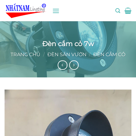
Bỏ
qua
nội
dung
Đèn cắm cỏ 7w
TRANG CHỦ
/
ĐÈN SÂN VƯỜN
/
ĐÈN CẮM CỎ