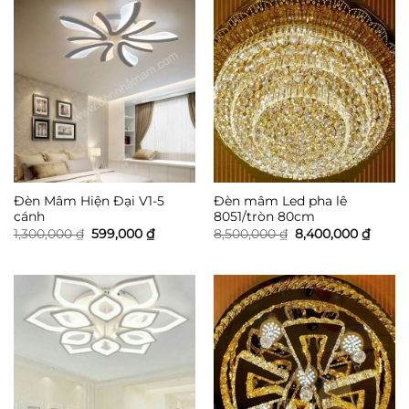
Đèn Mâm Hiện Đại V1-5
Đèn mâm Led pha lê
cánh
8051/tròn 80cm
Giá
Giá
Giá
Giá
1,300,000
₫
599,000
₫
8,500,000
₫
8,400,000
₫
gốc
hiện
gốc
hiện
là:
tại
là:
tại
1,300,000 ₫.
là:
8,500,000 ₫.
là:
599,000 ₫.
8,400,