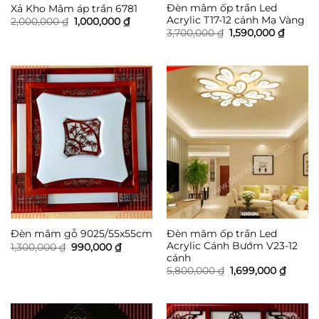
Đèn mâm ốp trần Led
Xả Kho Mâm áp trần 6781
Acrylic T17-12 cánh Mạ Vàng
Giá
Giá
2,000,000
₫
1,000,000
₫
gốc
hiện
Giá
Giá
3,700,000
₫
1,590,000
₫
là:
tại
gốc
hiện
2,000,000 ₫.
là:
là:
tại
1,000,000 ₫.
3,700,000 ₫.
là:
1,590,0
Đèn mâm ốp trần Led
Đèn mâm gỗ 9025/55x55cm
Acrylic Cánh Bướm V23-12
Giá
Giá
1,300,000
₫
990,000
₫
gốc
hiện
cánh
là:
tại
Giá
Giá
5,800,000
₫
1,699,000
₫
1,300,000 ₫.
là:
gốc
hiện
990,000 ₫.
là:
tại
5,800,000 ₫.
là:
1,699,0