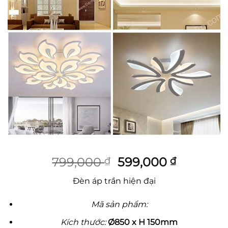
Giá
Giá
799,000
599,000
₫
₫
gốc
hiện
Đèn áp trần hiện đại
là:
tại
799,000 ₫.
là:
Mã sản phẩm:
599,000 
Kích thước:
Ø850 x H 150mm