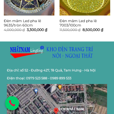
Đèn mâm Led pha lê
Đèn mâm Led pha lê
9635/tròn 60cm
7003/100cm
Giá
Giá
Giá
Giá
4,000,000
₫
3,300,000
₫
11,500,000
₫
8,500,000
₫
gốc
hiện
gốc
hiện
là:
tại
là:
tại
4,000,000 ₫.
là:
11,500,000 ₫.
là:
3,300,000 ₫.
8,500,
Địa chỉ: số 52 - Đường 427, Tê Quả, Tam Hưng - Hà Nội
Điện thoại: 0979 523 588 - 0989 899 533