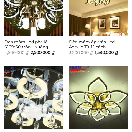
Đèn mâm Led pha lê
Đèn mâm ốp trần Led
6169/60 tròn – vuông
Acrylic T9-12 cánh
Giá
Giá
Giá
Giá
4,500,000
₫
2,500,000
₫
3,500,000
₫
1,590,000
₫
gốc
hiện
gốc
hiện
là:
tại
là:
tại
4,500,000 ₫.
là:
3,500,000 ₫.
là:
2,500,000 ₫.
1,590,0