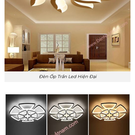
Đèn Ốp Trần Led Hiện Đại