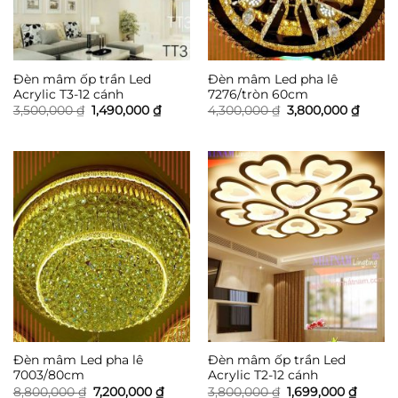
Đèn mâm ốp trần Led
Đèn mâm Led pha lê
Acrylic T3-12 cánh
7276/tròn 60cm
Giá
Giá
Giá
Giá
3,500,000
₫
1,490,000
₫
4,300,000
₫
3,800,000
₫
gốc
hiện
gốc
hiện
là:
tại
là:
tại
3,500,000 ₫.
là:
4,300,000 ₫.
là:
1,490,000 ₫.
3,800,
Đèn mâm Led pha lê
Đèn mâm ốp trần Led
7003/80cm
Acrylic T2-12 cánh
Giá
Giá
Giá
Giá
8,800,000
₫
7,200,000
₫
3,800,000
₫
1,699,000
₫