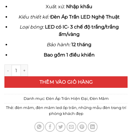
Xuất xứ:
Nhập khẩu
Kiểu thiết kế:
Đèn Áp Trần LED Nghệ Thuật
Loại bóng:
LED có IC- 3 chế độ trắng/trắng
ấm/vàng
Bảo hành:
12 tháng
Bao gồm 1 điều khiển
17 mẫu đèn mâm áp trân hiện đại số lượng
THÊM VÀO GIỎ HÀNG
Danh mục:
Đèn Áp Trần Hiện Đại
,
Đèn Mâm
Thẻ:
đèn mâm
,
đèn mâm led ốp trần
,
những mẫu đèn trang trí
phòng khách đẹp