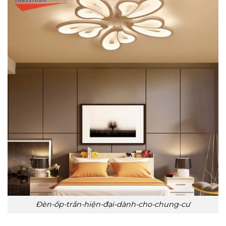
Đèn-ốp-trần-hiện-đại-dành-cho-chung-cư