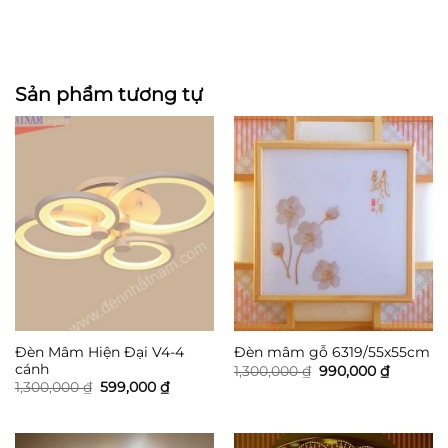
Sản phẩm tương tự
Đèn Mâm Hiện Đại V4-4
Đèn mâm gỗ 6319/55x55cm
cánh
Giá
Giá
1,300,000
₫
990,000
₫
gốc
hiện
Giá
Giá
1,300,000
₫
599,000
₫
là:
tại
gốc
hiện
1,300,000 ₫.
là:
là:
tại
990,000 
1,300,000 ₫.
là:
599,000 ₫.