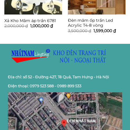
Đèn mâm ốp trần Led
Xả Kho Mâm áp trần 6781
Acrylic T4-8 vòng
Giá
Giá
2,000,000
₫
1,000,000
₫
gốc
hiện
Giá
Giá
3,500,000
₫
1,599,000
₫
là:
tại
gốc
hiện
2,000,000 ₫.
là:
là:
tại
1,000,000 ₫.
3,500,000 ₫.
là:
1,599,0
Địa chỉ: số 52 - Đường 427, Tê Quả, Tam Hưng - Hà Nội
Điện thoại: 0979 523 588 - 0989 899 533