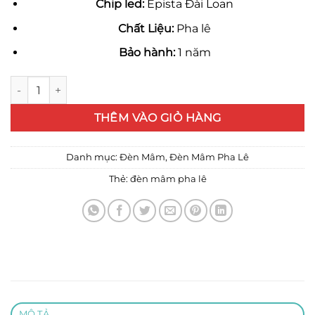
Chip led:
Epista Đài Loan
Chất Liệu:
Pha lê
Bảo hành:
1 năm
Đèn mâm Led pha lê 8051/tròn 80cm số lượng
THÊM VÀO GIỎ HÀNG
Danh mục:
Đèn Mâm
,
Đèn Mâm Pha Lê
Thẻ:
đèn mâm pha lê
MÔ TẢ