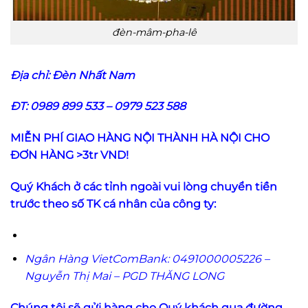
đèn-mâm-pha-lê
Địa chỉ:
Đèn Nhất Nam
ĐT: 0989 899 533 – 0979 523 588
MIỄN PHÍ GIAO HÀNG NỘI THÀNH HÀ NỘI CHO
ĐƠN HÀNG >3tr VND!
Quý Khách ở các tỉnh ngoài vui lòng chuyển tiền
trước theo số TK cá nhân của công ty:
Ngân Hàng VietComBank: 0491000005226 –
Nguyễn Thị Mai – PGD THĂNG LONG
Chúng tôi sẽ gửi hàng cho Quý khách qua đường