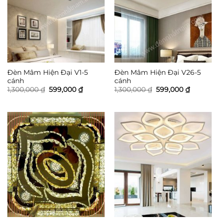
Đèn Mâm Hiện Đại V1-5
Đèn Mâm Hiện Đại V26-5
cánh
cánh
Giá
Giá
Giá
Giá
1,300,000
₫
599,000
₫
1,300,000
₫
599,000
₫
gốc
hiện
gốc
hiện
là:
tại
là:
tại
1,300,000 ₫.
là:
1,300,000 ₫.
là:
599,000 ₫.
599,000 