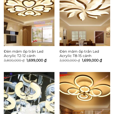
Đèn mâm ốp trần Led
Đèn mâm ốp trần Led
Acrylic T2-12 cánh
Acrylic T8-15 cánh
Giá
Giá
Giá
Giá
3,800,000
₫
1,699,000
₫
3,500,000
₫
1,699,000
₫
gốc
hiện
gốc
hiện
là:
tại
là:
tại
3,800,000 ₫.
là:
3,500,000 ₫.
là:
1,699,000 ₫.
1,699,0