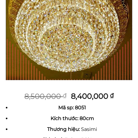
Giá
Giá
8,500,000
8,400,000
₫
₫
gốc
hiện
Mã sp: 8051
là:
tại
8,500,000 ₫.
là:
Kích thước: 80cm
8,400,
Thương hiệu:
Sasimi