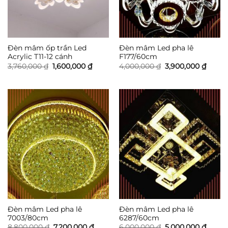
Đèn mâm ốp trần Led
Đèn mâm Led pha lê
Acrylic T11-12 cánh
F177/60cm
Giá
Giá
Giá
Giá
3,760,000
₫
1,600,000
₫
4,000,000
₫
3,900,000
₫
gốc
hiện
gốc
hiện
là:
tại
là:
tại
3,760,000 ₫.
là:
4,000,000 ₫.
là:
1,600,000 ₫.
3,900,
Đèn mâm Led pha lê
Đèn mâm Led pha lê
7003/80cm
6287/60cm
Giá
Giá
Giá
Giá
8,800,000
₫
7,200,000
₫
6,000,000
₫
5,000,000
₫