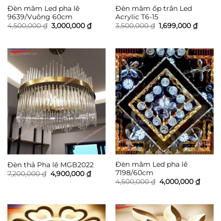
Đèn mâm Led pha lê
Đèn mâm ốp trần Led
9639/Vuông 60cm
Acrylic T6-15
Giá
Giá
Giá
Giá
4,500,000
₫
3,000,000
₫
3,500,000
₫
1,699,000
₫
gốc
hiện
gốc
hiện
là:
tại
là:
tại
4,500,000 ₫.
là:
3,500,000 ₫.
là:
3,000,000 ₫.
1,699,0
Đèn mâm Led pha lê
Đèn thả Pha lê MGB2022
7198/60cm
Giá
Giá
7,200,000
₫
4,900,000
₫
gốc
hiện
Giá
Giá
4,500,000
₫
4,000,000
₫
là:
tại
gốc
hiện
7,200,000 ₫.
là:
là:
tại
4,900,000 ₫.
4,500,000 ₫.
là:
4,000,