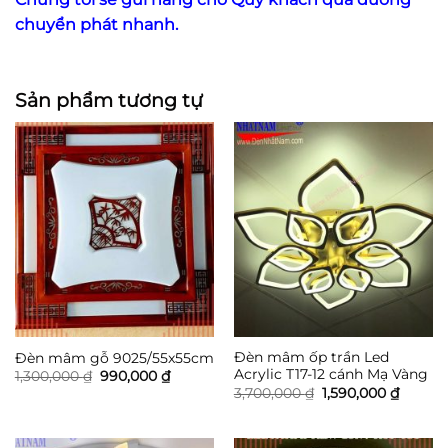
chuyển phát nhanh.
Sản phẩm tương tự
Đèn mâm ốp trần Led
Đèn mâm gỗ 9025/55x55cm
Acrylic T17-12 cánh Mạ Vàng
Giá
Giá
1,300,000
₫
990,000
₫
gốc
hiện
Giá
Giá
3,700,000
₫
1,590,000
₫
là:
tại
gốc
hiện
1,300,000 ₫.
là:
là:
tại
990,000 ₫.
3,700,000 ₫.
là:
1,590,0