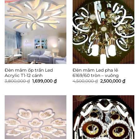
Đèn mâm ốp trần Led
Đèn mâm Led pha lê
Acrylic T1-12 cánh
6169/60 tròn – vuông
Giá
Giá
Giá
Giá
3,800,000
₫
1,699,000
₫
4,500,000
₫
2,500,000
₫
gốc
hiện
gốc
hiện
là:
tại
là:
tại
3,800,000 ₫.
là:
4,500,000 ₫.
là:
1,699,000 ₫.
2,500,