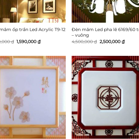
mâm ốp trần Led Acrylic T9-12
Đèn mâm Led pha lê 6169/60 t
– vuông
Giá
Giá
Giá
Giá
0,000
₫
1,590,000
₫
4,500,000
₫
2,500,000
₫
gốc
hiện
gốc
hiện
là:
tại
là:
tại
3,500,000 ₫.
là:
4,500,000 ₫.
là:
1,590,000 ₫.
2,500,