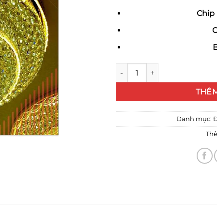
Chip 
C
B
Đèn mâm Led pha lê 7003/80
THÊM
Danh mục:
Thẻ