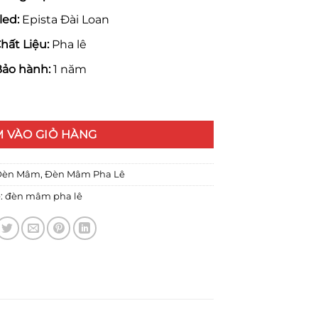
led:
Epista Đài Loan
hất Liệu:
Pha lê
ảo hành:
1 năm
cm số lượng
 VÀO GIỎ HÀNG
Đèn Mâm
,
Đèn Mâm Pha Lê
:
đèn mâm pha lê