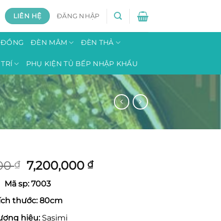
LIÊN HỆ
ĐĂNG NHẬP
H ĐỒNG
ĐÈN MÂM
ĐÈN THẢ
TRÍ
PHỤ KIỆN TỦ BẾP NHẬP KHẨU
Giá
Giá
000
7,200,000
₫
₫
gốc
hiện
Mã sp: 7003
là:
tại
8,800,000 ₫.
là:
ích thước: 80cm
7,200,000 ₫.
ương hiệu:
Sasimi