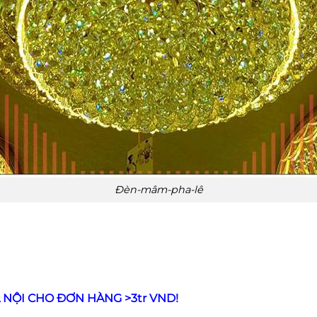
Đèn-mâm-pha-lê
 NỘI CHO ĐƠN HÀNG >3tr VND!