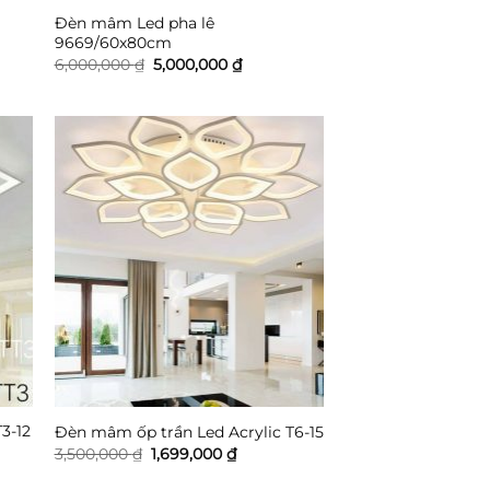
Đèn mâm Led pha lê
9669/60x80cm
Giá
Giá
6,000,000
₫
5,000,000
₫
gốc
hiện
là:
tại
₫.
6,000,000 ₫.
là:
5,000,000 ₫.
3-12
Đèn mâm ốp trần Led Acrylic T6-15
Giá
Giá
3,500,000
₫
1,699,000
₫
gốc
hiện
là:
tại