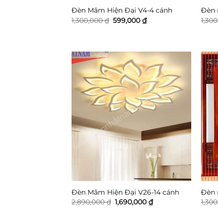
Đèn Mâm Hiện Đại V4-4 cánh
Đèn 
Giá
Giá
1,300,000
₫
599,000
₫
1,30
gốc
hiện
là:
tại
1,300,000 ₫.
là:
599,000 ₫.
Đèn Mâm Hiện Đại V26-14 cánh
Đèn 
Giá
Giá
2,890,000
₫
1,690,000
₫
1,30
gốc
hiện
là:
tại