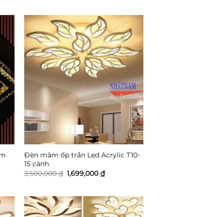
3,500,000 ₫.
là:
1,699,000 ₫.
00 ₫.
Đèn mâm ốp trần Led Acrylic T10-
cm
15 cánh
Giá
Giá
3,500,000
₫
1,699,000
₫
gốc
hiện
là:
tại
000 ₫.
3,500,000 ₫.
là:
1,699,000 ₫.