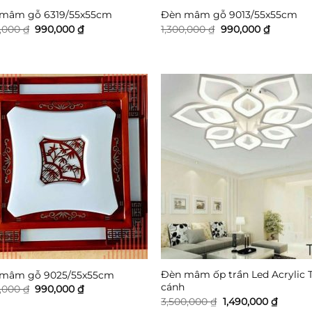
mâm gỗ 6319/55x55cm
Đèn mâm gỗ 9013/55x55cm
Giá
Giá
Giá
Giá
0,000
₫
990,000
₫
1,300,000
₫
990,000
₫
gốc
hiện
gốc
hiện
là:
tại
là:
tại
1,300,000 ₫.
là:
1,300,000 ₫.
là:
990,000 ₫.
990,000 
Đèn mâm ốp trần Led Acrylic T
mâm gỗ 9025/55x55cm
cánh
Giá
Giá
0,000
₫
990,000
₫
gốc
hiện
Giá
Giá
3,500,000
₫
1,490,000
₫
là:
tại
gốc
hiện