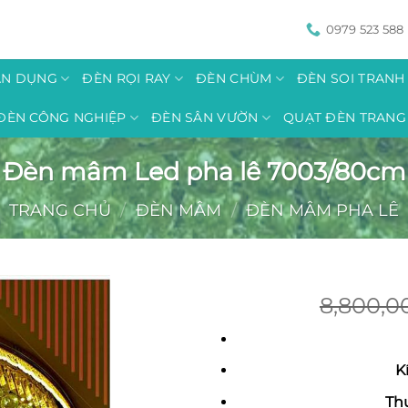
0979 523 588
ÂN DỤNG
ĐÈN RỌI RAY
ĐÈN CHÙM
ĐÈN SOI TRAN
ĐÈN CÔNG NGHIỆP
ĐÈN SÂN VƯỜN
QUẠT ĐÈN TRANG 
Đèn mâm Led pha lê 7003/80cm
TRANG CHỦ
/
ĐÈN MÂM
/
ĐÈN MÂM PHA LÊ
8,800,
K
Th