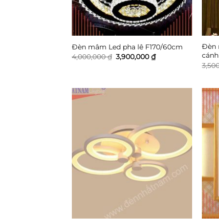
Đèn 
Đèn mâm Led pha lê F170/60cm
cánh
Giá
Giá
4,000,000
₫
3,900,000
₫
gốc
hiện
3,50
là:
tại
4,000,000 ₫.
là:
3,900,000 ₫.