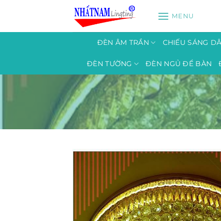
Bỏ
MENU
qua
nội
dung
ĐÈN ÂM TRẦN
CHIẾU SÁNG D
ĐÈN TƯỜNG
ĐÈN NGỦ ĐỂ BÀN