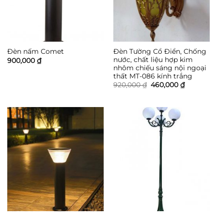
Đèn Tường Cổ Điển, Chống
Đèn nấm Comet
nước, chất liệu hợp kim
900,000
₫
nhôm chiếu sáng nội ngoại
thất MT-086 kính trắng
Giá
Giá
920,000
₫
460,000
₫
gốc
hiện
là:
tại
920,000 ₫.
là:
460,000 ₫