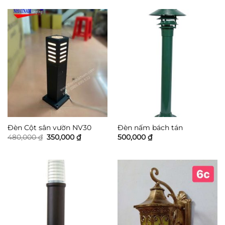
Đèn Cột sân vườn NV30
Đèn nấm bách tán
Giá
Giá
480,000
₫
350,000
₫
500,000
₫
gốc
hiện
là:
tại
480,000 ₫.
là:
350,000 ₫.