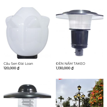
là:
tại
là:
tại
460,000 ₫.
là:
250,000 ₫.
là:
360,000 ₫.
200,000 ₫
Cầu Sen Đài Loan
ĐÈN NẤM TAKEO
120,000
₫
1,130,000
₫