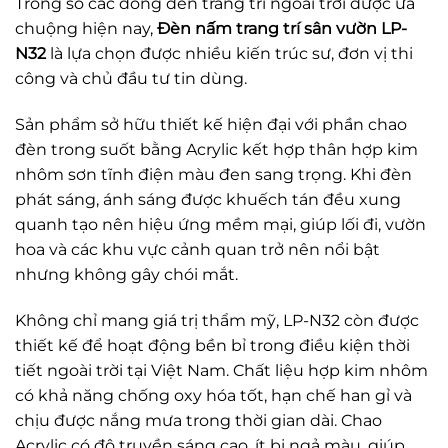
Trong số các dòng đèn trang trí ngoài trời được ưa
chuộng hiện nay,
Đèn nấm trang trí sân vườn LP-
N32
là lựa chọn được nhiều kiến trúc sư, đơn vị thi
công và chủ đầu tư tin dùng.
Sản phẩm sở hữu thiết kế hiện đại với phần chao
đèn trong suốt bằng Acrylic kết hợp thân hợp kim
nhôm sơn tĩnh điện màu đen sang trọng. Khi đèn
phát sáng, ánh sáng được khuếch tán đều xung
quanh tạo nên hiệu ứng mềm mại, giúp lối đi, vườn
hoa và các khu vực cảnh quan trở nên nổi bật
nhưng không gây chói mắt.
Không chỉ mang giá trị thẩm mỹ, LP-N32 còn được
thiết kế để hoạt động bền bỉ trong điều kiện thời
tiết ngoài trời tại Việt Nam. Chất liệu hợp kim nhôm
có khả năng chống oxy hóa tốt, hạn chế han gỉ và
chịu được nắng mưa trong thời gian dài. Chao
Acrylic có độ truyền sáng cao, ít bị ngả màu, giúp