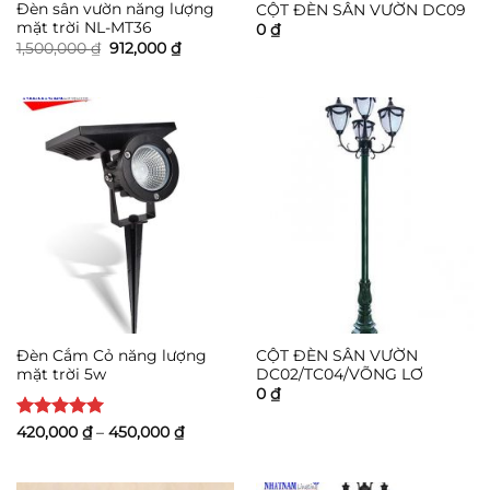
Đèn sân vườn năng lượng
CỘT ĐÈN SÂN VƯỜN DC09
mặt trời NL-MT36
0
₫
Giá
Giá
1,500,000
₫
912,000
₫
gốc
hiện
là:
tại
1,500,000 ₫.
là:
912,000 ₫.
Đèn Cắm Cỏ năng lượng
CỘT ĐÈN SÂN VƯỜN
mặt trời 5w
DC02/TC04/VÕNG LƠ
0
₫
Được xếp
Khoảng
420,000
₫
–
450,000
₫
giá:
hạng
5
5
từ
sao
420,000 ₫
đến