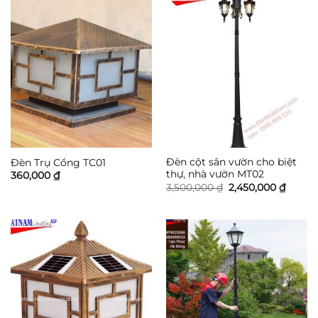
450,000 ₫
Đèn cột sân vườn cho biệt
Đèn Trụ Cổng TC01
thự, nhà vườn MT02
360,000
₫
Giá
Giá
3,500,000
₫
2,450,000
₫
gốc
hiện
là:
tại
3,500,000 ₫.
là:
2,450,