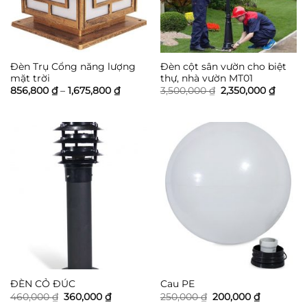
Đèn Trụ Cổng năng lượng
Đèn cột sân vườn cho biệt
mặt trời
thự, nhà vườn MT01
Khoảng
Giá
Giá
856,800
₫
–
1,675,800
₫
3,500,000
₫
2,350,000
₫
giá:
gốc
hiện
từ
là:
tại
856,800 ₫
3,500,000 ₫.
là:
đến
2,350,0
1,675,800 ₫
ĐÈN CỎ ĐÚC
Cau PE
Giá
Giá
Giá
Giá
460,000
₫
360,000
₫
250,000
₫
200,000
₫
gốc
hiện
gốc
hiện