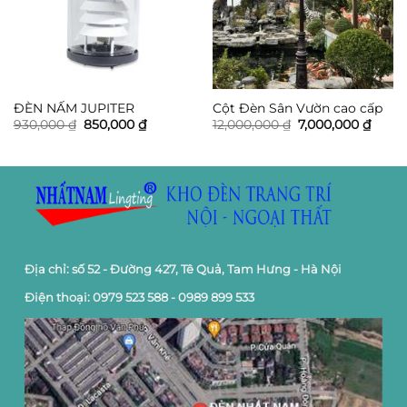
ĐÈN NẤM JUPITER
Cột Đèn Sân Vườn cao cấp
Giá
Giá
Giá
Giá
930,000
₫
850,000
₫
12,000,000
₫
7,000,000
₫
gốc
hiện
gốc
hiện
là:
tại
là:
tại
930,000 ₫.
là:
12,000,000 ₫.
là:
850,000 ₫.
7,000
Địa chỉ: số 52 - Đường 427, Tê Quả, Tam Hưng - Hà Nội
Điện thoại: 0979 523 588 - 0989 899 533