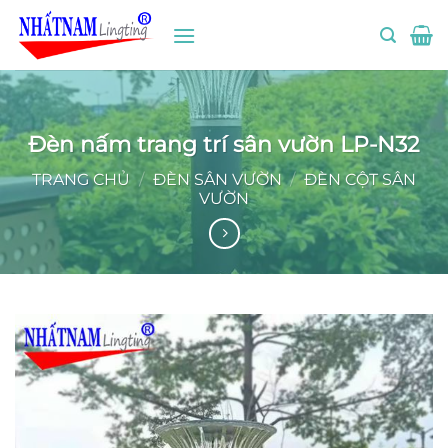
Bỏ
qua
nội
dung
Đèn nấm trang trí sân vườn LP-N32
TRANG CHỦ
/
ĐÈN SÂN VƯỜN
/
ĐÈN CỘT SÂN
VƯỜN