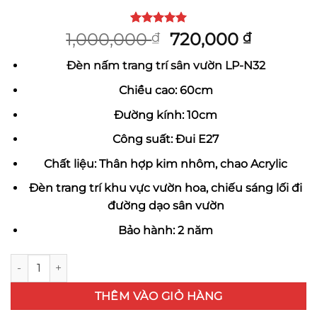
5
1
trên 5
Giá
Giá
1,000,000
720,000
₫
₫
dựa trên
gốc
hiện
đánh giá
Đèn nấm trang trí sân vườn LP-N32
là:
tại
1,000,000 ₫.
là:
Chiều cao: 60cm
720,000
Đường kính: 10cm
Công suất: Đui E27
Chất liệu: Thân hợp kim nhôm, chao Acrylic
Đèn trang trí khu vực vườn hoa, chiếu sáng lối đi
đường dạo sân vườn
Bảo hành: 2 năm
Đèn nấm trang trí sân vườn LP-N32 số lượng
THÊM VÀO GIỎ HÀNG