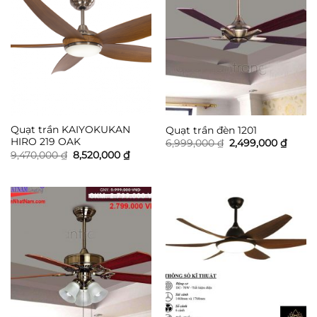
Quạt trần KAIYOKUKAN
Quạt trần đèn 1201
HIRO 219 OAK
Giá
Giá
6,999,000
₫
2,499,000
₫
gốc
hiện
Giá
Giá
9,470,000
₫
8,520,000
₫
là:
tại
gốc
hiện
6,999,000 ₫.
là:
là:
tại
2,499,
9,470,000 ₫.
là:
8,520,000 ₫.