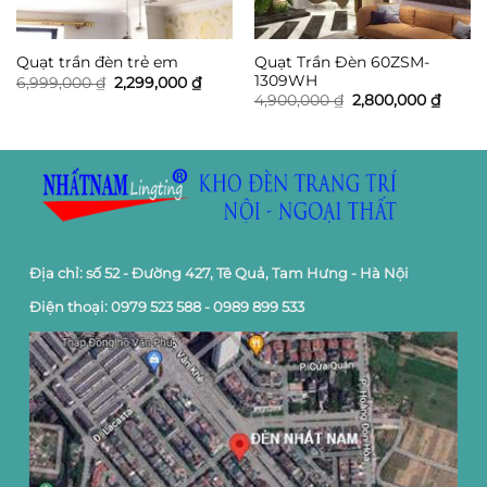
Quạt Trần Đèn 60ZSM-
Quạt trần đèn trẻ em
1309WH
Giá
Giá
6,999,000
₫
2,299,000
₫
gốc
hiện
Giá
Giá
4,900,000
₫
2,800,000
₫
là:
tại
gốc
hiện
6,999,000 ₫.
là:
là:
tại
2,299,000 ₫.
4,900,000 ₫.
là:
2,800,
Địa chỉ: số 52 - Đường 427, Tê Quả, Tam Hưng - Hà Nội
Điện thoại: 0979 523 588 - 0989 899 533