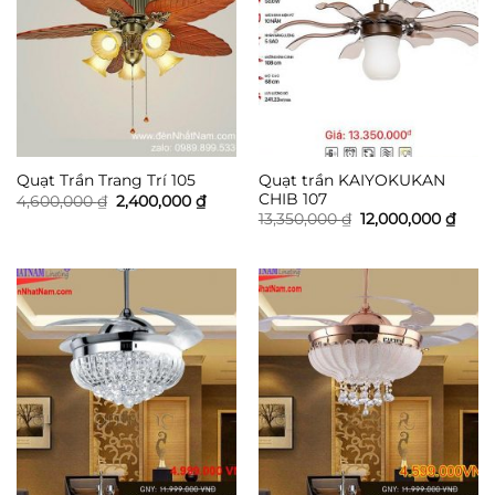
Quạt trần KAIYOKUKAN
Quạt Trần Trang Trí 105
CHIB 107
Giá
Giá
4,600,000
₫
2,400,000
₫
gốc
hiện
Giá
Giá
13,350,000
₫
12,000,000
₫
là:
tại
gốc
hiện
4,600,000 ₫.
là:
là:
tại
2,400,000 ₫.
13,350,000 ₫.
là:
12,00