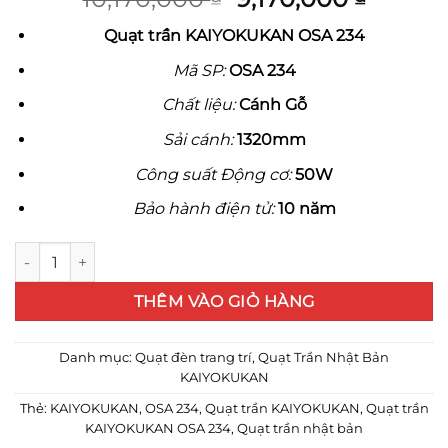
dựa trên
gốc
hiện
đánh giá
Quạt trần KAIYOKUKAN OSA 234
là:
tại
10,170,000 ₫.
là:
Mã SP:
OSA 234
9,170,0
Chất liệu:
Cánh Gỗ
Sải cánh:
1320mm
Công suất Động cơ:
50W
Bảo hành điện tử:
10 năm
Quạt trần KAIYOKUKAN OSA 234 số lượng
THÊM VÀO GIỎ HÀNG
Danh mục:
Quạt đèn trang trí
,
Quạt Trần Nhật Bản
KAIYOKUKAN
Thẻ:
KAIYOKUKAN
,
OSA 234
,
Quạt trần KAIYOKUKAN
,
Quạt trần
KAIYOKUKAN OSA 234
,
Quạt trần nhật bản