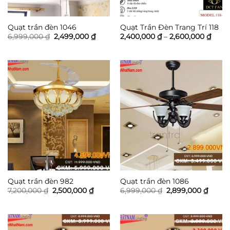
Quạt trần đèn 1046
Quạt Trần Đèn Trang Trí 118
Giá
Giá
Khoả
6,999,000
₫
2,499,000
₫
2,400,000
₫
–
2,600,000
₫
gốc
hiện
giá:
là:
tại
từ
6,999,000 ₫.
là:
2,400
2,499,000 ₫.
đến
2,600
Quạt trần đèn 982
Quạt trần đèn 1086
Giá
Giá
Giá
Giá
7,200,000
₫
2,500,000
₫
6,999,000
₫
2,899,000
₫
gốc
hiện
gốc
hiện
là:
tại
là:
tại
7,200,000 ₫.
là:
6,999,000 ₫.
là:
2,500,000 ₫.
2,899,