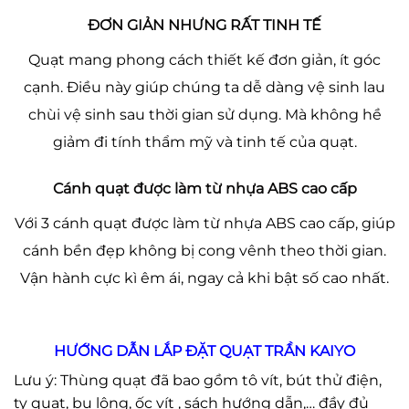
ĐƠN GIẢN NHƯNG RẤT TINH TẾ
Quạt mang phong cách thiết kế đơn giản, ít góc
cạnh. Điều này giúp chúng ta dễ dàng vệ sinh lau
chùi vệ sinh sau thời gian sử dụng. Mà không hề
giảm đi tính thẩm mỹ và tinh tế của quạt.
Cánh quạt được làm từ nhựa ABS cao cấp
Với 3 cánh quạt được làm từ nhựa ABS cao cấp, giúp
cánh bền đẹp không bị cong vênh theo thời gian.
Vận hành cực kì êm ái, ngay cả khi bật số cao nhất.
HƯỚNG DẪN LẮP ĐẶT QUẠT TRẦN KAIYO
Lưu ý: Thùng quạt đã bao gồm tô vít, bút thử điện,
ty quạt, bu lông, ốc vít , sách hướng dẫn,… đầy đủ