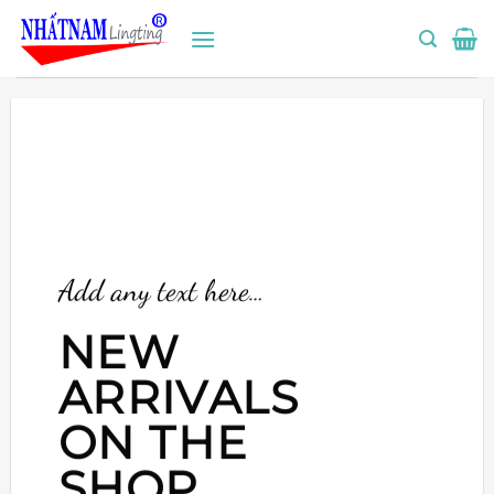
Bỏ
qua
nội
dung
Add any text here…
NEW
ARRIVALS
ON THE
SHOP