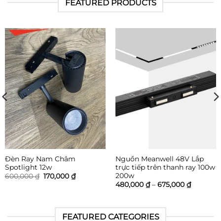
FEATURED PRODUCTS
Đèn Ray Nam Châm
Nguồn Meanwell 48V Lắp
Spotlight 12w
trực tiếp trên thanh ray 100w
200w
Giá
Giá
600,000
₫
170,000
₫
gốc
hiện
Khoảng
480,000
₫
–
675,000
₫
là:
tại
giá:
600,000 ₫.
là:
từ
170,000 ₫.
480,000
đến
FEATURED CATEGORIES
675,000 