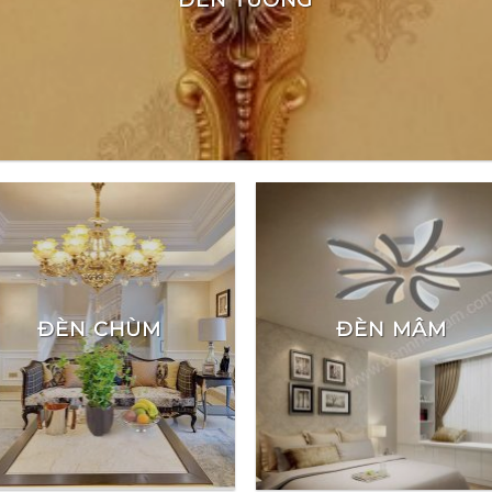
ĐÈN CHÙM
ĐÈN MÂM