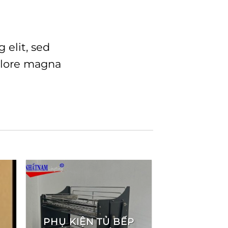
 elit, sed
olore magna
PHỤ KIỆN TỦ BẾP