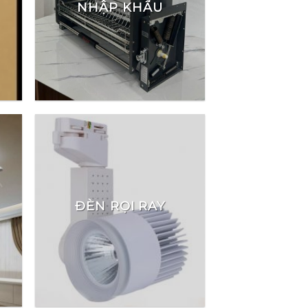
NHẬP KHẨU
ĐÈN RỌI RAY