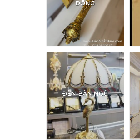
ĐỒNG
ĐÈN BÀN NGỦ