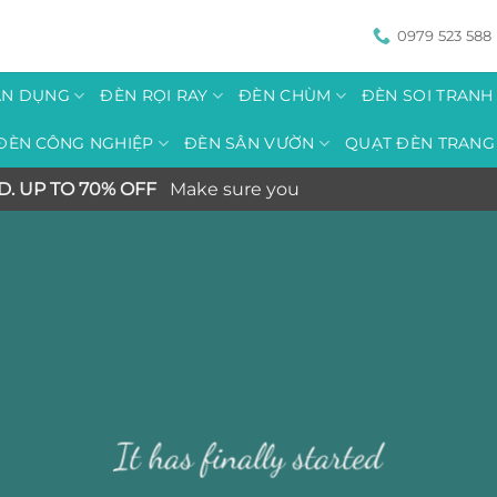
0979 523 588
ÂN DỤNG
ĐÈN RỌI RAY
ĐÈN CHÙM
ĐÈN SOI TRAN
ĐÈN CÔNG NGHIỆP
ĐÈN SÂN VƯỜN
QUẠT ĐÈN TRANG 
D. UP TO 70% OFF
Make sure you
It has finally started