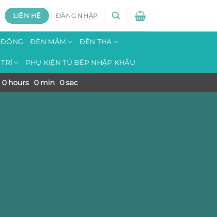
LIÊN HỆ
ĐĂNG NHẬP
H ĐỒNG
ĐÈN MÂM
ĐÈN THẢ
TRÍ
PHỤ KIỆN TỦ BẾP NHẬP KHẨU
0
hours
0
min
0
sec