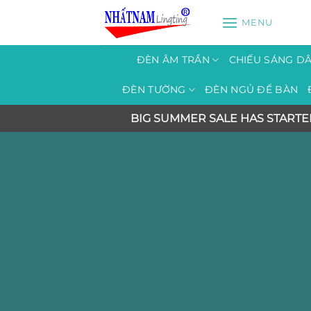
Bỏ
MENU
qua
nội
dung
ĐÈN ÂM TRẦN
CHIẾU SÁNG D
ĐÈN TƯỜNG
ĐÈN NGỦ ĐỂ BÀN
BIG SUMMER SALE HAS STARTE