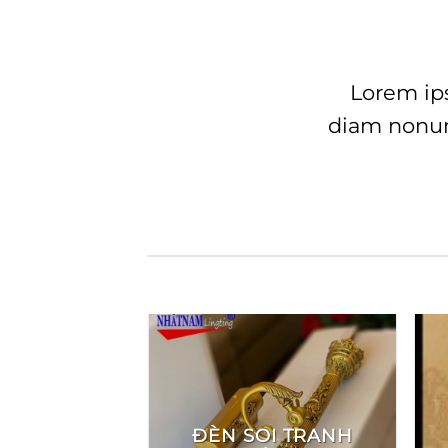
Lorem ips
diam nonum
ĐÈN SOI TRANH