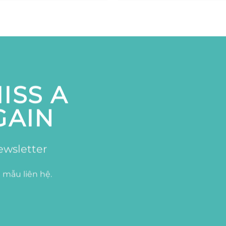
ISS A
GAIN
ewsletter
 mẫu liên hệ.