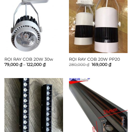
RỌI RAY COB 20W 30w
RỌI RAY COB 20W PP20
Khoảng
Giá
Giá
79,000
₫
–
122,000
₫
280,000
₫
169,000
₫
giá:
gốc
hiện
từ
là:
tại
79,000 ₫
280,000 ₫.
là:
đến
169,000 ₫.
122,000 ₫