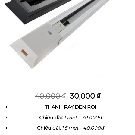
Giá
Giá
40,000
30,000
₫
₫
gốc
hiện
THANH RAY ĐÈN RỌI
là:
tại
40,000 ₫.
là:
Chiều dài:
1 mét – 30.000đ
30,000 ₫.
Chiều dài:
1.5 mét – 40.000đ