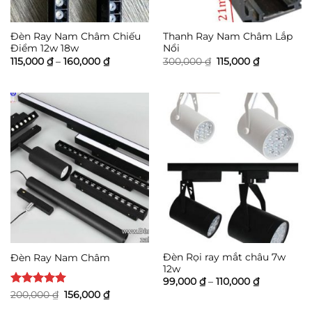
Đèn Ray Nam Châm Chiếu
Thanh Ray Nam Châm Lắp
Điểm 12w 18w
Nổi
Khoảng
Giá
Giá
115,000
₫
–
160,000
₫
300,000
₫
115,000
₫
giá:
gốc
hiện
từ
là:
tại
115,000 ₫
300,000 ₫.
là:
đến
115,000 ₫.
160,000 ₫
Đèn Rọi ray mắt châu 7w
Đèn Ray Nam Châm
12w
Khoảng
99,000
₫
–
110,000
₫
giá:
Được xếp
Giá
Giá
200,000
₫
156,000
₫
từ
gốc
hiện
hạng
5
5
99,000 ₫
là:
tại