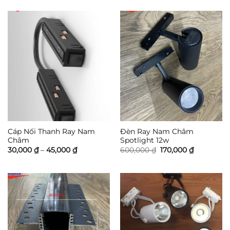
sao
đến
200,000 ₫.
là:
110,000 ₫
156,000 ₫.
Cáp Nối Thanh Ray Nam
Đèn Ray Nam Châm
Châm
Spotlight 12w
Khoảng
Giá
Giá
30,000
₫
–
45,000
₫
600,000
₫
170,000
₫
giá:
gốc
hiện
từ
là:
tại
30,000 ₫
600,000 ₫.
là:
đến
170,000 ₫.
45,000 ₫