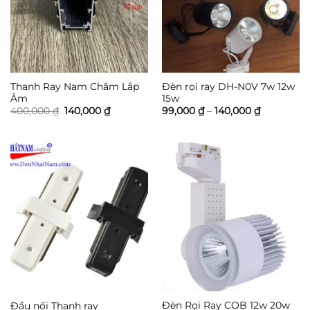
Thanh Ray Nam Châm Lắp
Đèn rọi ray DH-N0V 7w 12w
Âm
15w
Giá
Giá
Khoảng
400,000
₫
140,000
₫
99,000
₫
–
140,000
₫
gốc
hiện
giá:
là:
tại
từ
400,000 ₫.
là:
99,000 ₫
140,000 ₫.
đến
140,000 ₫
Đèn Rọi Ray COB 12w 20w
Đầu nối Thanh ray