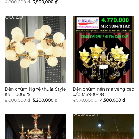
gốc
hiện
Giá
Giá
4,800,000
₫
3,500,000
₫
là:
tại
gốc
hiện
18,000,000 ₫.
là:
là:
tại
12,0
4,800,000 ₫.
là:
3,500,000 ₫.
Đèn chùm Nghệ thuật Style
Đèn chùm nến mạ vàng cao
Itali 1006/25
cấp MS9004/8
Giá
Giá
Giá
Giá
8,000,000
₫
5,200,000
₫
4,770,000
₫
4,500,000
₫
gốc
hiện
gốc
hiện
là:
tại
là:
tại
8,000,000 ₫.
là:
4,770,000 ₫.
là:
5,200,000 ₫.
4,500,