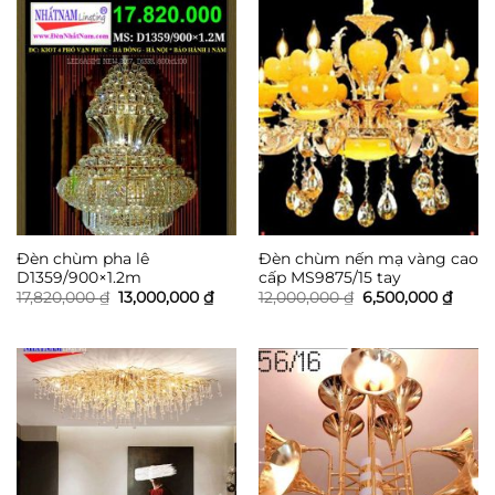
0 ₫.
Đèn chùm pha lê
Đèn chùm nến mạ vàng cao
D1359/900×1.2m
cấp MS9875/15 tay
Giá
Giá
Giá
Giá
17,820,000
₫
13,000,000
₫
12,000,000
₫
6,500,000
₫
gốc
hiện
gốc
hiện
là:
tại
là:
tại
17,820,000 ₫.
là:
12,000,000 ₫.
là:
13,000,000 ₫.
6,500