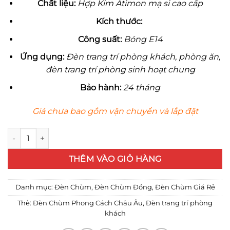
Ch
ấ
t li
ệ
u:
Hợp Kim Atimon mạ si cao cấp
Kích th
ướ
c:
Công su
ấ
t:
Bóng E14
Ứ
ng d
ụ
ng:
Đèn trang trí phòng khách, phòng ăn,
đèn trang trí phòng sinh hoạt chung
B
ả
o hành:
24 tháng
Giá chưa bao gồm vận chuyển và lắp đặt
Đèn chùm Châu Âu GA15/15tay số lượng
THÊM VÀO GIỎ HÀNG
Danh mục:
Đèn Chùm
,
Đèn Chùm Đồng
,
Đèn Chùm Giá Rẻ
Thẻ:
Đèn Chùm Phong Cách Châu Âu
,
Đèn trang trí phòng
khách