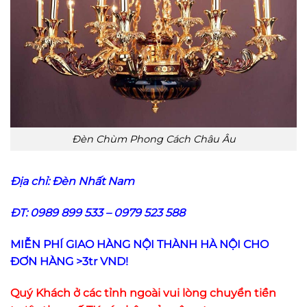
Đèn Chùm Phong Cách Châu Âu
Địa chỉ:
Đèn Nhất Nam
ĐT: 0989 899 533 – 0979 523 588
MIỄN PHÍ GIAO HÀNG NỘI THÀNH HÀ NỘI CHO
ĐƠN HÀNG >3tr VND!
Quý Khách ở các tỉnh ngoài vui lòng chuyển tiền