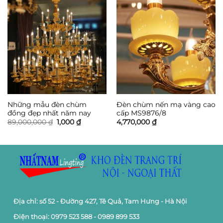
Những mẫu đèn chùm
Đèn chùm nến mạ vàng cao
đồng đẹp nhất năm nay
cấp MS9876/8
Giá
Giá
89,000,000
₫
1,000
₫
4,770,000
₫
gốc
hiện
là:
tại
89,000,000 ₫.
là:
1,000 ₫.
Địa chỉ: số 52 - Đường 427, Tê Quả, Tam Hưng - Hà Nội
Điện thoại: 0979 523 588 - 0989 899 533