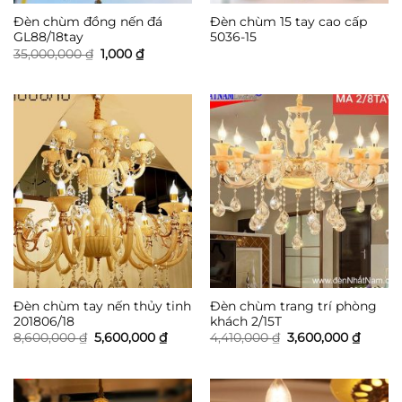
Đèn chùm đồng nến đá
Đèn chùm 15 tay cao cấp
GL88/18tay
5036-15
Giá
Giá
35,000,000
₫
1,000
₫
gốc
hiện
là:
tại
35,000,000 ₫.
là:
1,000 ₫.
Đèn chùm tay nến thủy tinh
Đèn chùm trang trí phòng
201806/18
khách 2/15T
Giá
Giá
Giá
Giá
8,600,000
₫
5,600,000
₫
4,410,000
₫
3,600,000
₫
gốc
hiện
gốc
hiện
là:
tại
là:
tại
8,600,000 ₫.
là:
4,410,000 ₫.
là:
5,600,000 ₫.
3,600,