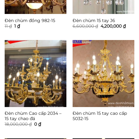
Đèn chùm đồng 982-15
Đèn chùm 15 tay J6
Giá
Giá
Giá
Giá
11
₫
1
₫
6,600,000
₫
4,200,000
₫
gốc
hiện
gốc
hiện
là:
tại
là:
tại
11 ₫.
là:
6,600,000 ₫.
là:
1 ₫.
4,200,
Đèn chùm Cao cấp 2034 –
Đèn chùm 15 tay cao cấp
15 tay chao đá
5032-15
Giá
Giá
18,000,000
₫
0
₫
gốc
hiện
là:
tại
18,000,000 ₫.
là: