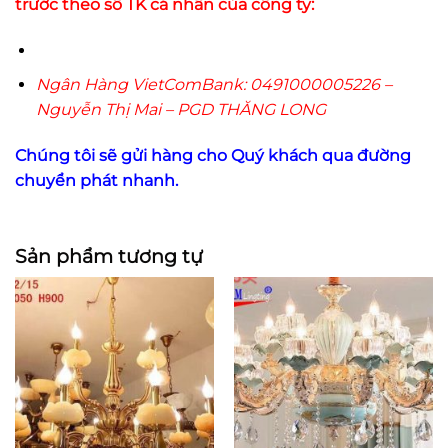
trước theo số TK cá nhân của công ty:
Ngân Hàng VietComBank: 0491000005226 –
Nguyễn Thị Mai – PGD THĂNG LONG
Chúng tôi sẽ gửi hàng cho Quý khách qua đường
chuyển phát nhanh.
Sản phẩm tương tự