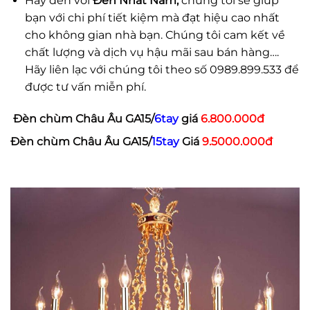
Hãy đến với
Đèn Nhất Nam,
chúng tôi sẽ giúp
bạn với chi phí tiết kiệm mà đạt hiệu cao nhất
cho không gian nhà bạn. Chúng tôi cam kết về
chất lượng và dịch vụ hậu mãi sau bán hàng….
Hãy liên lạc với chúng tôi theo số 0989.899.533 để
được tư vấn miễn phí.
Đèn chùm Châu Âu GA15/
6tay
giá
6.800.000đ
Đèn chùm Châu Âu GA15/
15tay
Giá
9.5000.000đ