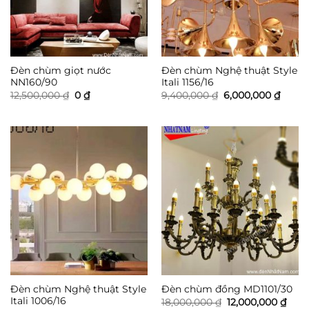
Đèn chùm giọt nước
Đèn chùm Nghệ thuật Style
NN160/90
Itali 1156/16
Giá
Giá
Giá
Giá
12,500,000
₫
0
₫
9,400,000
₫
6,000,000
₫
gốc
hiện
gốc
hiện
là:
tại
là:
tại
12,500,000 ₫.
là:
9,400,000 ₫.
là:
0 ₫.
6,000,
Đèn chùm Nghệ thuật Style
Đèn chùm đồng MD1101/30
Itali 1006/16
Giá
Giá
18,000,000
₫
12,000,000
₫