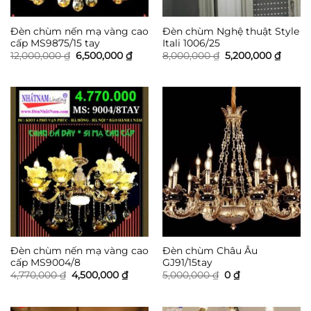
Đèn chùm nến mạ vàng cao
Đèn chùm Nghệ thuật Style
cấp MS9875/15 tay
Itali 1006/25
Giá
Giá
Giá
Giá
12,000,000
₫
6,500,000
₫
8,000,000
₫
5,200,000
₫
gốc
hiện
gốc
hiện
là:
tại
là:
tại
12,000,000 ₫.
là:
8,000,000 ₫.
là:
6,500,000 ₫.
5,200,
Đèn chùm nến mạ vàng cao
Đèn chùm Châu Âu
cấp MS9004/8
GJ91/15tay
Giá
Giá
Giá
Giá
4,770,000
₫
4,500,000
₫
5,000,000
₫
0
₫
gốc
hiện
gốc
hiện
là:
tại
là:
tại
4,770,000 ₫.
là:
5,000,000 ₫.
là:
4,500,000 ₫.
0 ₫.