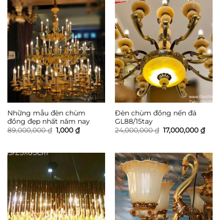
Những mẫu đèn chùm
Đèn chùm đồng nến đá
đồng đẹp nhất năm nay
GL88/15tay
Giá
Giá
Giá
Giá
89,000,000
₫
1,000
₫
24,000,000
₫
17,000,000
₫
gốc
hiện
gốc
hiện
là:
tại
là:
tại
89,000,000 ₫.
là:
24,000,000 ₫.
là:
1,000 ₫.
17,0