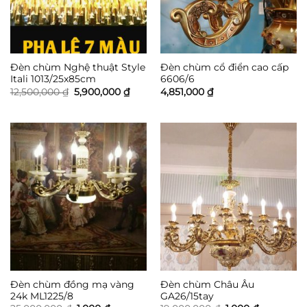
Đèn chùm Nghệ thuật Style
Đèn chùm cổ điển cao cấp
Itali 1013/25x85cm
6606/6
Giá
Giá
12,500,000
₫
5,900,000
₫
4,851,000
₫
gốc
hiện
là:
tại
12,500,000 ₫.
là:
5,900,000 ₫.
Đèn chùm đồng mạ vàng
Đèn chùm Châu Âu
24k ML1225/8
GA26/15tay