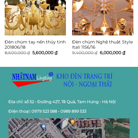
Đèn chùm tay nến thủy tinh
Đèn chùm Nghệ thuật Style
201806/18
Itali 1156/16
Giá
Giá
Giá
Giá
8,600,000
₫
5,600,000
₫
9,400,000
₫
6,000,000
₫
gốc
hiện
gốc
hiện
là:
tại
là:
tại
8,600,000 ₫.
là:
9,400,000 ₫.
là:
5,600,000 ₫.
6,000,
Địa chỉ: số 52 - Đường 427, Tê Quả, Tam Hưng - Hà Nội
Điện thoại: 0979 523 588 - 0989 899 533