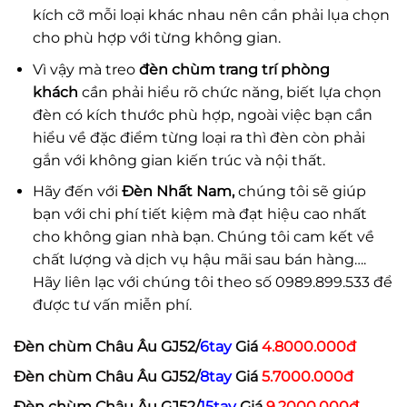
kích cỡ mỗi loại khác nhau nên cần phải lụa chọn
cho phù hợp với từng không gian.
Vì vậy mà treo
đèn chùm trang trí phòng
khách
cần phải hiểu rõ chức năng, biết lựa chọn
đèn có kích thước phù hợp, ngoài việc bạn cần
hiểu về đặc điểm từng loại ra thì đèn còn phải
gắn với không gian kiến trúc và nội thất.
Hãy đến với
Đèn Nhất Nam,
chúng tôi sẽ giúp
bạn với chi phí tiết kiệm mà đạt hiệu cao nhất
cho không gian nhà bạn. Chúng tôi cam kết về
chất lượng và dịch vụ hậu mãi sau bán hàng….
Hãy liên lạc với chúng tôi theo số 0989.899.533 để
được tư vấn miễn phí.
Đèn chùm Châu Âu GJ52/
6tay
Giá
4.8000.000đ
Đèn chùm Châu Âu GJ52/
8tay
Giá
5.7000.000đ
Đèn chùm Châu Âu GJ52/
15tay
Giá
9.2000.000đ