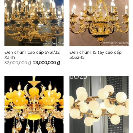
Đèn chùm cao cấp 5751/32
Đèn chùm 15 tay cao cấp
Xanh
5032-15
Giá
Giá
32,000,000
₫
23,000,000
₫
gốc
hiện
là:
tại
32,000,000 ₫.
là:
23,000,000 ₫.