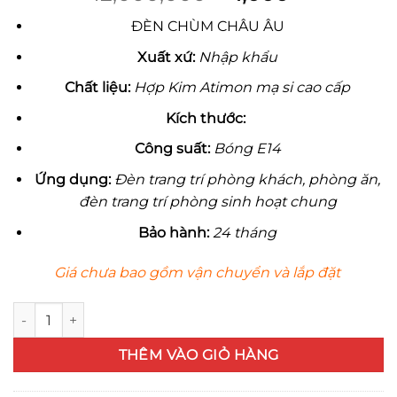
gốc
hiện
ĐÈN CHÙM CHÂU ÂU
là:
tại
12,000,000 ₫.
là:
Xu
ấ
t x
ứ
:
Nhập khẩu
1,000 ₫.
Ch
ấ
t li
ệ
u:
Hợp Kim Atimon mạ si cao cấp
Kích th
ướ
c:
Công su
ấ
t:
Bóng E14
Ứ
ng d
ụ
ng:
Đèn trang trí phòng khách, phòng ăn,
đèn trang trí phòng sinh hoạt chung
B
ả
o hành:
24 tháng
Giá chưa bao gồm vận chuyển và lắp đặt
Đèn chùm Châu Âu GK99/15 số lượng
THÊM VÀO GIỎ HÀNG