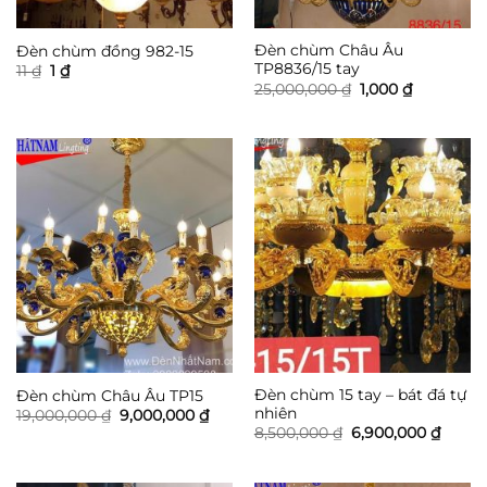
Đèn chùm Châu Âu
Đèn chùm đồng 982-15
TP8836/15 tay
Giá
Giá
11
₫
1
₫
gốc
hiện
Giá
Giá
25,000,000
₫
1,000
₫
là:
tại
gốc
hiện
11 ₫.
là:
là:
tại
1 ₫.
25,000,000 ₫.
là:
1,000 ₫.
Đèn chùm 15 tay – bát đá tự
Đèn chùm Châu Âu TP15
nhiên
Giá
Giá
19,000,000
₫
9,000,000
₫
gốc
hiện
Giá
Giá
8,500,000
₫
6,900,000
₫
là:
tại
gốc
hiện
19,000,000 ₫.
là:
là:
tại
9,000,000 ₫.
8,500,000 ₫.
là: