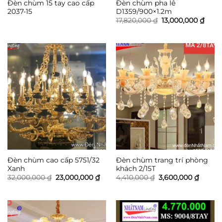
Đèn chùm 15 tay cao cấp
Đèn chùm pha lê
2037-15
D1359/900×1.2m
Giá
Giá
17,820,000
₫
13,000,000
₫
gốc
hiện
là:
tại
17,820,000 ₫.
là:
13,00
Đèn chùm cao cấp 5751/32
Đèn chùm trang trí phòng
Xanh
khách 2/15T
Giá
Giá
Giá
Giá
32,000,000
₫
23,000,000
₫
4,410,000
₫
3,600,000
₫
gốc
hiện
gốc
hiện
là:
tại
là:
tại
32,000,000 ₫.
là:
4,410,000 ₫.
là:
23,000,000 ₫.
3,600,