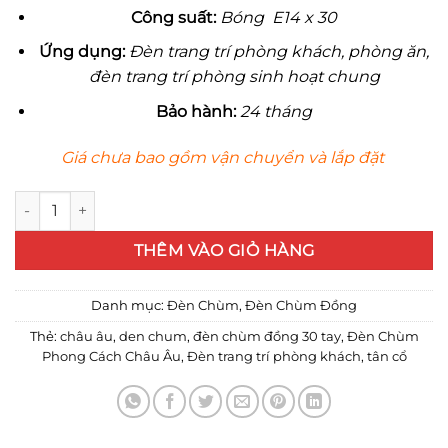
Công su
ấ
t:
Bóng E14 x 30
Ứ
ng d
ụ
ng:
Đèn trang trí phòng khách, phòng ăn,
đèn trang trí phòng sinh hoạt chung
B
ả
o hành:
24 tháng
Giá chưa bao gồm vận chuyển và lắp đặt
Đèn chùm Đồng NN1121/30 số lượng
THÊM VÀO GIỎ HÀNG
Danh mục:
Đèn Chùm
,
Đèn Chùm Đồng
Thẻ:
châu âu
,
den chum
,
đèn chùm đồng 30 tay
,
Đèn Chùm
Phong Cách Châu Âu
,
Đèn trang trí phòng khách
,
tân cổ