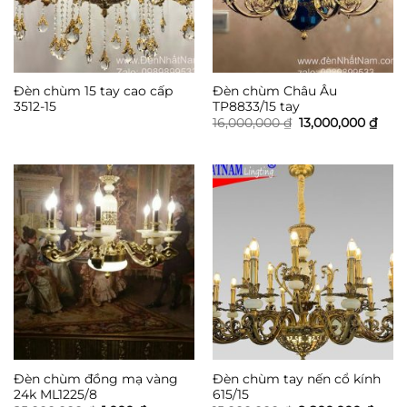
Đèn chùm 15 tay cao cấp
Đèn chùm Châu Âu
3512-15
TP8833/15 tay
Giá
Giá
16,000,000
₫
13,000,000
₫
gốc
hiện
là:
tại
16,000,000 ₫.
là:
13,0
Đèn chùm đồng mạ vàng
Đèn chùm tay nến cổ kính
24k ML1225/8
615/15