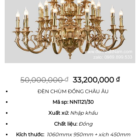
Giá
Giá
50,000,000
33,200,000
₫
₫
gốc
hiện
ĐÈN CHÙM ĐỒNG CHÂU ÂU
là:
tại
50,000,000 ₫.
là:
Mã sp: NN1121/30
33,20
Xu
ấ
t x
ứ
:
Nhập khẩu
Ch
ấ
t li
ệ
u:
Đồng
Kích th
ướ
c:
1060mmx 950mm + xích 450mm