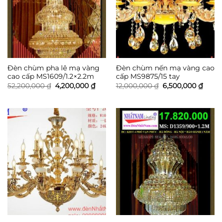
Đèn chùm pha lê mạ vàng
Đèn chùm nến mạ vàng cao
cao cấp MS1609/1.2×2.2m
cấp MS9875/15 tay
Giá
Giá
Giá
Giá
52,200,000
₫
4,200,000
₫
12,000,000
₫
6,500,000
₫
gốc
hiện
gốc
hiện
là:
tại
là:
tại
52,200,000 ₫.
là:
12,000,000 ₫.
là:
4,200,000 ₫.
6,500