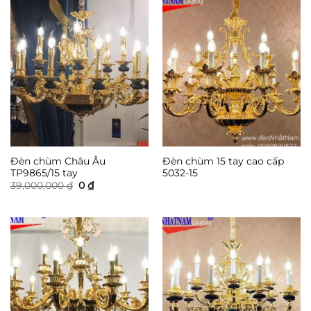
6,900,
Đèn chùm Châu Âu
Đèn chùm 15 tay cao cấp
TP9865/15 tay
5032-15
Giá
Giá
39,000,000
₫
0
₫
gốc
hiện
là:
tại
39,000,000 ₫.
là:
0 ₫.