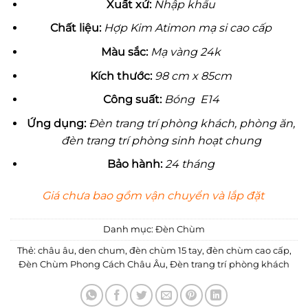
Xu
ấ
t x
ứ
:
Nhập khẩu
Ch
ấ
t li
ệ
u:
Hợp Kim Atimon mạ si cao cấp
Màu sắc:
Mạ vàng 24k
Kích th
ướ
c:
98 cm x 85cm
Công su
ấ
t:
Bóng E14
Ứ
ng d
ụ
ng:
Đèn trang trí phòng khách, phòng ăn,
đèn trang trí phòng sinh hoạt chung
B
ả
o hành:
24 tháng
Giá chưa bao gồm vận chuyển và lắp đặt
Danh mục:
Đèn Chùm
Thẻ:
châu âu
,
den chum
,
đèn chùm 15 tay
,
đèn chùm cao cấp
,
Đèn Chùm Phong Cách Châu Âu
,
Đèn trang trí phòng khách