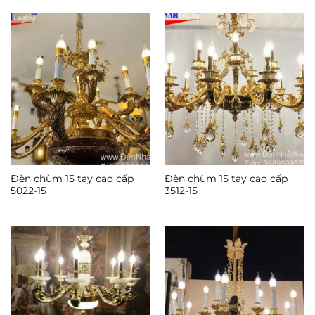
39,000,000 ₫.
là:
0 ₫.
Đèn chùm 15 tay cao cấp
Đèn chùm 15 tay cao cấp
5022-15
3512-15