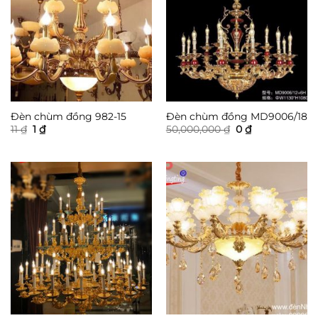
Đèn chùm đồng 982-15
Đèn chùm đồng MD9006/18
Giá
Giá
Giá
Giá
11
₫
1
₫
50,000,000
₫
0
₫
gốc
hiện
gốc
hiện
là:
tại
là:
tại
11 ₫.
là:
50,000,000 ₫.
là:
1 ₫.
0 ₫.