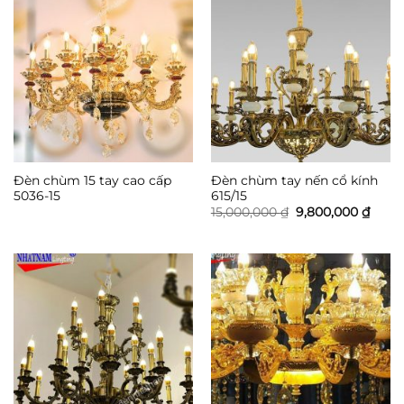
Đèn chùm 15 tay cao cấp
Đèn chùm tay nến cổ kính
5036-15
615/15
Giá
Giá
15,000,000
₫
9,800,000
₫
gốc
hiện
là:
tại
15,000,000 ₫.
là:
9,800