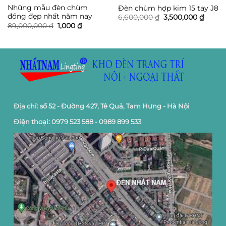
Những mẫu đèn chùm
Đèn chùm hợp kim 15 tay J8
đồng đẹp nhất năm nay
Giá
Giá
6,600,000
₫
3,500,000
₫
gốc
hiện
Giá
Giá
89,000,000
₫
1,000
₫
là:
tại
gốc
hiện
6,600,000 ₫.
là:
là:
tại
3,500,
89,000,000 ₫.
là:
1,000 ₫.
Địa chỉ: số 52 - Đường 427, Tê Quả, Tam Hưng - Hà Nội
Điện thoại: 0979 523 588 - 0989 899 533