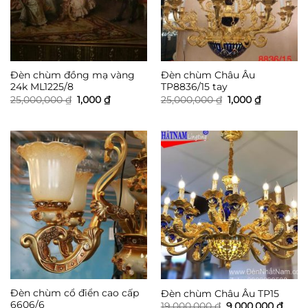
Đèn chùm đồng mạ vàng
Đèn chùm Châu Âu
24k ML1225/8
TP8836/15 tay
Giá
Giá
Giá
Giá
25,000,000
₫
1,000
₫
25,000,000
₫
1,000
₫
gốc
hiện
gốc
hiện
là:
tại
là:
tại
25,000,000 ₫.
là:
25,000,000 ₫.
là:
1,000 ₫.
1,000 ₫.
Đèn chùm cổ điển cao cấp
Đèn chùm Châu Âu TP15
6606/6
Giá
Giá
19,000,000
₫
9,000,000
₫