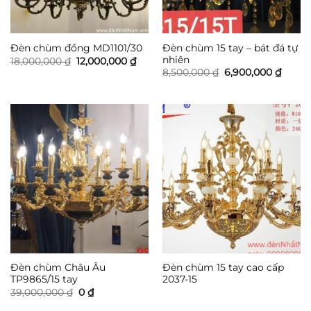
Đèn chùm 15 tay – bát đá tự
Đèn chùm đồng MD1101/30
nhiên
Giá
Giá
18,000,000
₫
12,000,000
₫
gốc
hiện
Giá
Giá
8,500,000
₫
6,900,000
₫
là:
tại
gốc
hiện
18,000,000 ₫.
là:
là:
tại
12,000,000 ₫.
8,500,000 ₫.
là:
6,900,
Đèn chùm Châu Âu
Đèn chùm 15 tay cao cấp
TP9865/15 tay
2037-15
Giá
Giá
39,000,000
₫
0
₫
gốc
hiện
là:
tại