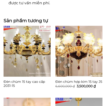
được tư vấn miễn phí.
Sản phẩm tương tự
Đèn chùm 15 tay cao cấp
Đèn chùm hợp kim 15 tay J5
2031-15
Giá
Giá
6,600,000
₫
3,500,000
₫
gốc
hiện
là:
tại
6,600,000 ₫.
là:
3,500,