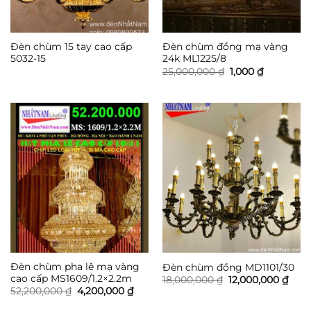
Đèn chùm 15 tay cao cấp
Đèn chùm đồng mạ vàng
5032-15
24k ML1225/8
Giá
Giá
25,000,000
₫
1,000
₫
gốc
hiện
là:
tại
25,000,000 ₫.
là:
1,000 ₫.
Đèn chùm pha lê mạ vàng
Đèn chùm đồng MD1101/30
cao cấp MS1609/1.2×2.2m
Giá
Giá
18,000,000
₫
12,000,000
₫
gốc
hiện
Giá
Giá
52,200,000
₫
4,200,000
₫
là:
tại
gốc
hiện
18,000,000 ₫.
là:
là:
tại