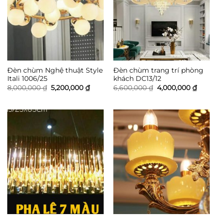
Đèn chùm Nghệ thuật Style
Đèn chùm trang trí phòng
Itali 1006/25
khách DC13/12
Giá
Giá
Giá
Giá
8,000,000
₫
5,200,000
₫
6,600,000
₫
4,000,000
₫
gốc
hiện
gốc
hiện
là:
tại
là:
tại
8,000,000 ₫.
là:
6,600,000 ₫.
là:
5,200,000 ₫.
4,000,