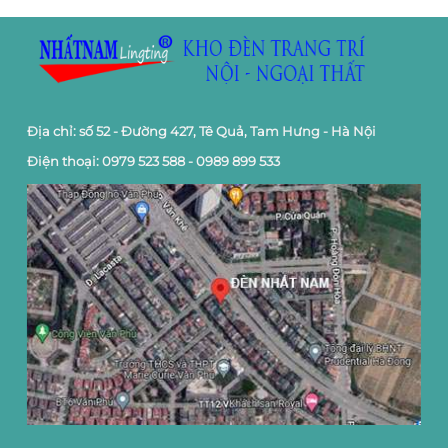
12,0
52,200,000 ₫.
là:
4,200,000 ₫.
Địa chỉ: số 52 - Đường 427, Tê Quả, Tam Hưng - Hà Nội
Điện thoại: 0979 523 588 - 0989 899 533