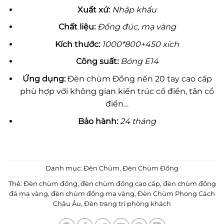
Xu
ấ
t x
ứ
:
Nhập khẩu
Ch
ấ
t li
ệ
u:
Đồng đúc, mạ vàng
Kích thước:
1000*800+450 xích
Công su
ấ
t:
Bóng E14
Ứ
ng d
ụ
ng:
Đèn chùm Đồng nến 20 tay cao cấp
phù hợp với không gian kiến trúc cổ điển, tân cổ
điển…
B
ả
o hành:
24 tháng
Danh mục:
Đèn Chùm
,
Đèn Chùm Đồng
Thẻ:
Đèn chùm đồng
,
đèn chùm đồng cao cấp
,
đèn chùm đồng
đá mạ vàng
,
đèn chùm đồng mạ vàng
,
Đèn Chùm Phong Cách
Châu Âu
,
Đèn trang trí phòng khách