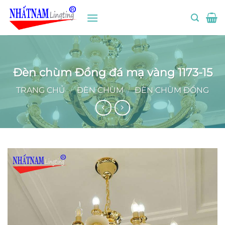
Bỏ
qua
nội
dung
Đèn chùm Đồng đá mạ vàng 1173-15
TRANG CHỦ
/
ĐÈN CHÙM
/
ĐÈN CHÙM ĐỒNG