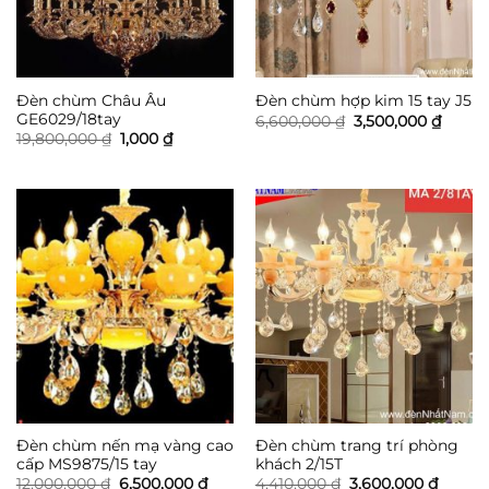
Đèn chùm Châu Âu
Đèn chùm hợp kim 15 tay J5
GE6029/18tay
Giá
Giá
6,600,000
₫
3,500,000
₫
gốc
hiện
Giá
Giá
19,800,000
₫
1,000
₫
là:
tại
gốc
hiện
6,600,000 ₫.
là:
là:
tại
3,500,
19,800,000 ₫.
là:
1,000 ₫.
Đèn chùm nến mạ vàng cao
Đèn chùm trang trí phòng
cấp MS9875/15 tay
khách 2/15T
Giá
Giá
Giá
Giá
12,000,000
₫
6,500,000
₫
4,410,000
₫
3,600,000
₫