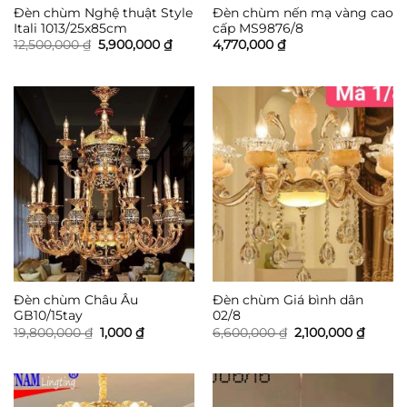
Đèn chùm Nghệ thuật Style
Đèn chùm nến mạ vàng cao
Itali 1013/25x85cm
cấp MS9876/8
Giá
Giá
12,500,000
₫
5,900,000
₫
4,770,000
₫
gốc
hiện
là:
tại
12,500,000 ₫.
là:
5,900,000 ₫.
Đèn chùm Châu Âu
Đèn chùm Giá bình dân
GB10/15tay
02/8
Giá
Giá
Giá
Giá
19,800,000
₫
1,000
₫
6,600,000
₫
2,100,000
₫
gốc
hiện
gốc
hiện
là:
tại
là:
tại
19,800,000 ₫.
là:
6,600,000 ₫.
là:
1,000 ₫.
2,100,0