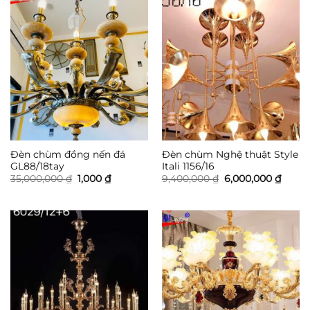
Đèn chùm đồng nến đá
Đèn chùm Nghệ thuật Style
GL88/18tay
Itali 1156/16
Giá
Giá
Giá
Giá
35,000,000
₫
1,000
₫
9,400,000
₫
6,000,000
₫
gốc
hiện
gốc
hiện
là:
tại
là:
tại
35,000,000 ₫.
là:
9,400,000 ₫.
là:
1,000 ₫.
6,000,