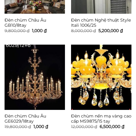
Đèn chùm Châu Âu
Đèn chùm Nghệ thuật Style
GB10/8tay
Itali 1006/25
Giá
Giá
Giá
Giá
9,800,000
₫
1,000
₫
8,000,000
₫
5,200,000
₫
gốc
hiện
gốc
hiện
là:
tại
là:
tại
9,800,000 ₫.
là:
8,000,000 ₫.
là:
1,000 ₫.
5,200,
Đèn chùm Châu Âu
Đèn chùm nến mạ vàng cao
GE6029/18tay
cấp MS9875/15 tay
Giá
Giá
Giá
Giá
19,800,000
₫
1,000
₫
12,000,000
₫
6,500,000
₫
gốc
hiện
gốc
hiện
là:
tại
là:
tại