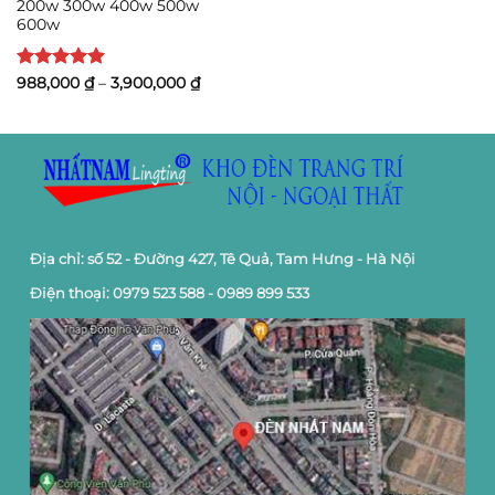
200w 300w 400w 500w
600w
Được xếp
Khoảng
988,000
₫
–
3,900,000
₫
giá:
hạng
5
5
từ
sao
988,000 ₫
đến
3,900,000 ₫
Địa chỉ: số 52 - Đường 427, Tê Quả, Tam Hưng - Hà Nội
Điện thoại: 0979 523 588 - 0989 899 533