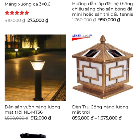
Hướng dẫn lắp đặt hệ thống
Máng xương cá 3×0.6
chiếu sáng cho sân bóng đá
mini hoặc sân thi đấu tennis
Giá
Giá
1,760,000
₫
990,000
₫
Được xếp
Giá
Giá
410,000
₫
275,000
₫
gốc
hiện
gốc
hiện
hạng
5
5
là:
tại
là:
tại
sao
1,760,000 ₫.
là:
410,000 ₫.
là:
990,000 
275,000 ₫.
Đèn sân vườn năng lượng
Đèn Trụ Cổng năng lượng
mặt trời NL-MT36
mặt trời
Giá
Giá
Khoảng
1,500,000
₫
912,000
₫
856,800
₫
–
1,675,800
₫
gốc
hiện
giá:
là:
tại
từ
1,500,000 ₫.
là:
856,800
912,000 ₫.
đến
1,675,8