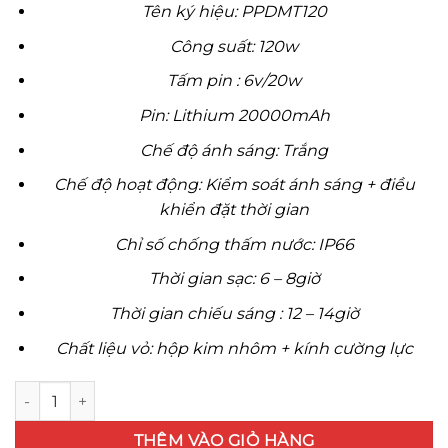
Tên ký hiệu: PPDMT120
là:
tại
1,800,000 ₫.
là:
Công suất: 120w
799,000
Tấm pin : 6v/20w
Pin: Lithium 20000mAh
Chế độ ánh sáng: Trắng
Chế độ hoạt động: Kiểm soát ánh sáng + điều
khiển đặt thời gian
Chỉ số chống thấm nước: IP66
Thời gian sạc: 6 – 8giờ
Thời gian chiếu sáng : 12 – 14giờ
Chất liệu vỏ: hộp kim nhôm + kính cường lực
Đèn Đường năng lượng 120w số lượng
THÊM VÀO GIỎ HÀNG