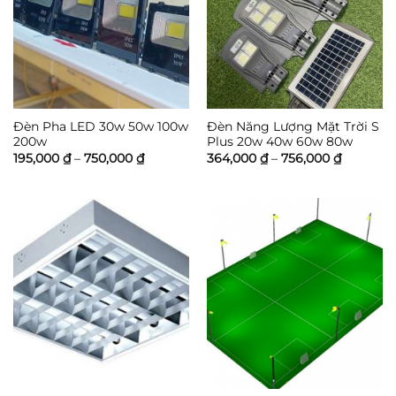
Đèn Pha LED 30w 50w 100w
Đèn Năng Lượng Mặt Trời S
200w
Plus 20w 40w 60w 80w
Khoảng
Khoảng
195,000
₫
–
750,000
₫
364,000
₫
–
756,000
₫
giá:
giá:
từ
từ
195,000 ₫
364,000 
đến
đến
750,000 ₫
756,000 