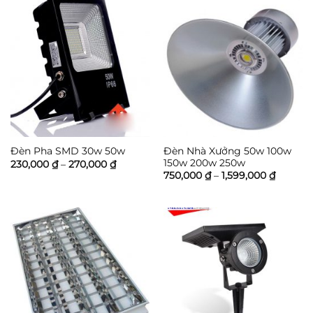
Đèn Nhà Xưởng 50w 100w
Đèn Pha SMD 30w 50w
150w 200w 250w
Khoảng
230,000
₫
–
270,000
₫
giá:
Khoảng
750,000
₫
–
1,599,000
₫
từ
giá:
230,000 ₫
từ
đến
750,000
270,000 ₫
đến
1,599,0