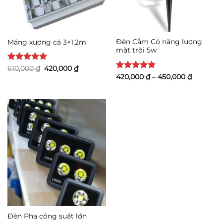
Đèn Cắm Cỏ năng lượng
Máng xương cá 3×1,2m
mặt trời 5w
Được xếp
Giá
Giá
610,000
₫
420,000
₫
gốc
hiện
hạng
5
5
Được xếp
Khoảng
420,000
₫
–
450,000
₫
là:
tại
giá:
sao
hạng
5
5
610,000 ₫.
là:
từ
sao
420,000 ₫.
420,000 
đến
450,000 
Đèn Pha công suất lớn