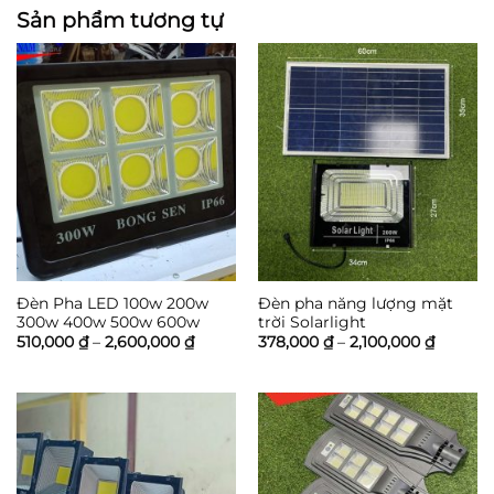
Sản phẩm tương tự
Đèn Pha LED 100w 200w
Đèn pha năng lượng mặt
300w 400w 500w 600w
trời Solarlight
Khoảng
Khoảng
510,000
₫
–
2,600,000
₫
378,000
₫
–
2,100,000
₫
giá:
giá:
từ
từ
510,000 ₫
378,000
đến
đến
2,600,000 ₫
2,100,0