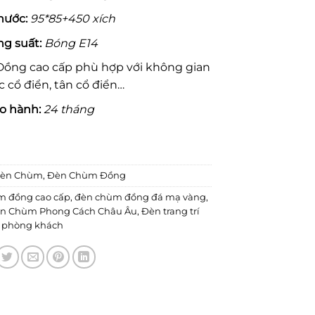
hước:
95*85+450 xích
ng su
ấ
t:
Bóng E14
ng cao cấp phù hợp với không gian
c cổ điển, tân cổ điển…
o hành:
24 tháng
èn Chùm
,
Đèn Chùm Đồng
m đồng cao cấp
,
đèn chùm đồng đá mạ vàng
,
n Chùm Phong Cách Châu Âu
,
Đèn trang trí
phòng khách