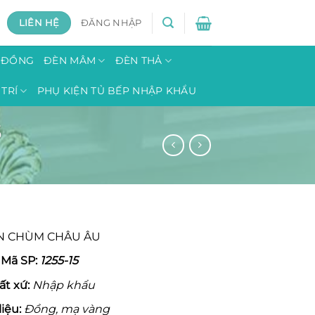
LIÊN HỆ
ĐĂNG NHẬP
H ĐỒNG
ĐÈN MÂM
ĐÈN THẢ
TRÍ
PHỤ KIỆN TỦ BẾP NHẬP KHẨU
5
N CHÙM CHÂU ÂU
Mã SP:
1255-15
ấ
t x
ứ
:
Nhập khẩu
li
ệ
u:
Đồng, mạ vàng