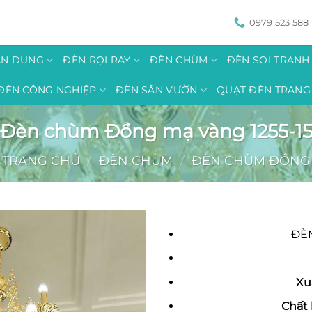
0979 523 588
ÂN DỤNG
ĐÈN RỌI RAY
ĐÈN CHÙM
ĐÈN SOI TRAN
ĐÈN CÔNG NGHIỆP
ĐÈN SÂN VƯỜN
QUẠT ĐÈN TRANG 
Đèn chùm Đồng mạ vàng 1255-1
TRANG CHỦ
/
ĐÈN CHÙM
/
ĐÈN CHÙM ĐỒNG
ĐÈ
Xu
Ch
ấ
t 