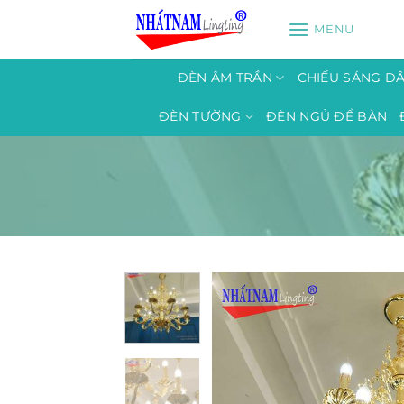
Bỏ
MENU
qua
nội
dung
ĐÈN ÂM TRẦN
CHIẾU SÁNG D
ĐÈN TƯỜNG
ĐÈN NGỦ ĐỂ BÀN