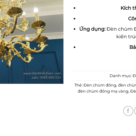
Kích t
Cô
Ứ
ng d
ụ
ng:
Đèn chùm Đồ
kiến trú
B
ả
Danh mục:
Đ
Thẻ:
Đèn chùm đồng
,
đèn chù
đèn chùm đồng mạ vàng
,
Đè